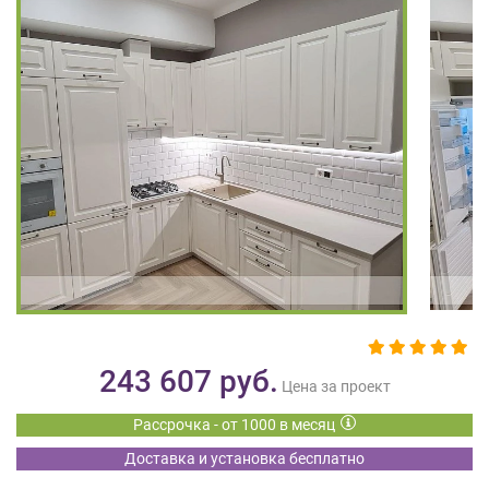
на
обработку
персональных
данных
,
а
также
Согласие
на
обработку
персональных
данных
метрическими
программами
в
порядке
и
243 607
руб.
на
Цена за проект
условиях
Рассрочка - от 1000 в месяц
Политики
обработки
Доставка и установка бесплатно
персональных