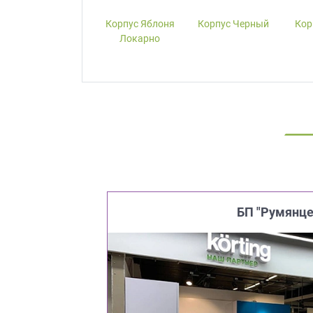
Корпус W1000-
Корпус Яблоня
Корпус Черный
Кор
ST19 Белый
Локарно
Премиум
БП "Румянце