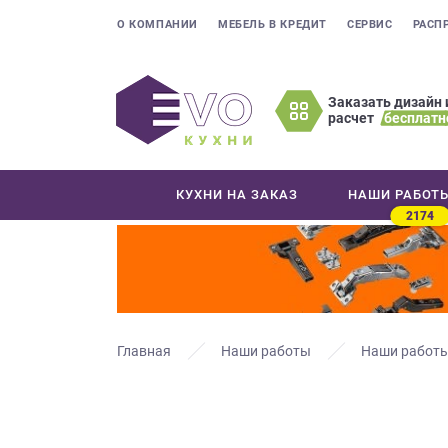
О КОМПАНИИ
МЕБЕЛЬ В КРЕДИТ
СЕРВИС
РАСП
Заказать дизайн 
расчет
бесплатн
Оставьте
ваши
контактные
КУХНИ НА ЗАКАЗ
НАШИ РАБОТ
данные
2174
Мы
свяжемся
с
вами
в
ближайшее
Главная
Наши работы
Наши работы
время
и
ответим
на