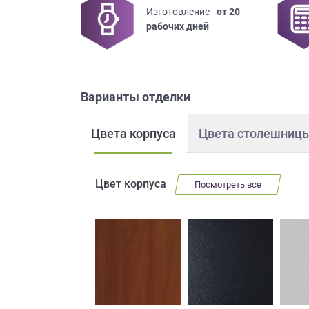
Изготовление -
от 20
Приш
рабочих дней
Варианты отделки
Цвета корпуса
Цвета столешниц
Выездно
с образ
Нажим
Цвет корпуса
Посмотреть все