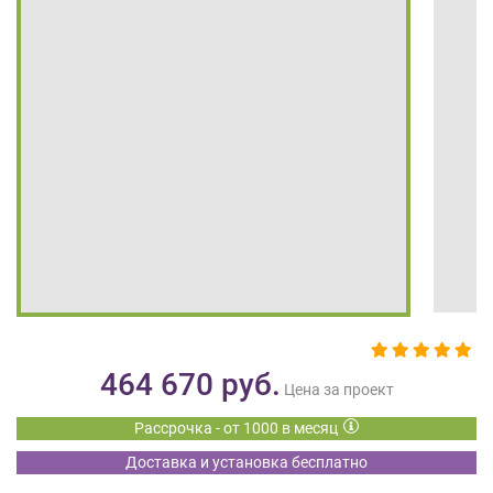
на
обработку
персональных
данных
,
а
также
Согласие
на
обработку
персональных
данных
метрическими
программами
в
порядке
и
464 670
руб.
на
Цена за проект
условиях
Рассрочка - от 1000 в месяц
Политики
обработки
Доставка и установка бесплатно
персональных