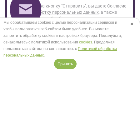
Нажимая на кнопку "Отправить", вы даете
Согласие
на обработку персональных данных
, а также
Согласие на обработку персональных данных
Мы обрабатываем cookies с целью персонализации сервисов и
✖
метрическими программами
в порядке и на условиях
чтобы пользоваться веб-сайтом было удобнее. Вы можете
Политики обработки персональных данных.
запретить обработку сookies в настройках браузера. Пожалуйста,
ознакомьтесь с политикой использования
cookies
. Продолжая
пользоваться сайтом, вы соглашаетесь с
Политикой обработки
персональных данных
.
Принять
Салоны в Москве
Посмотреть на карте
+7 (495) 118-29-30
Заказать звонок