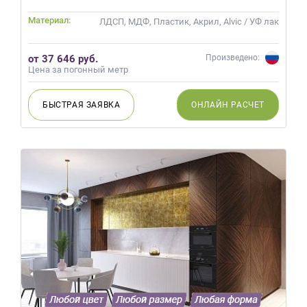
на
Материал:
ЛДСП, МДФ, Пластик, Акрил, Alvic / УФ лак
обработку
персональных
данных
,
от 37 646 руб.
Произведено:
а
Цена за погонный метр
также
Согласие
БЫСТРАЯ
ЗАЯВКА
ОНЛАЙН
РАСЧЕТ
на
обработку
персональных
данных
метрическими
программами
в
порядке
и
на
условиях
Политики
обработки
персональных