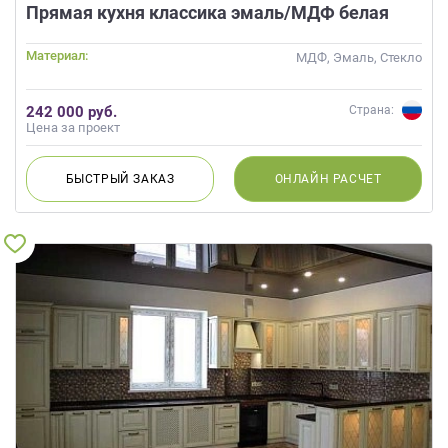
данных.
Прямая кухня классика эмаль/МДФ белая
Материал:
МДФ, Эмаль, Стекло
242 000 руб.
Страна:
Цена за проект
БЫСТРЫЙ
ЗАКАЗ
ОНЛАЙН
РАСЧЕТ