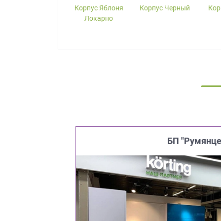
Корпус W1000-
Корпус Яблоня
Корпус Черный
Кор
ST19 Белый
Локарно
Премиум
БП "Румянце