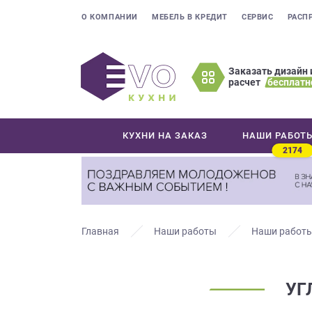
О КОМПАНИИ
МЕБЕЛЬ В КРЕДИТ
СЕРВИС
РАСП
Заказать дизайн 
расчет
бесплатн
Оставьте
ваши
контактные
КУХНИ НА ЗАКАЗ
НАШИ РАБОТ
данные
2174
Мы
свяжемся
с
вами
в
Главная
Наши работы
Наши работы
ближайшее
время
и
УГ
ответим
на