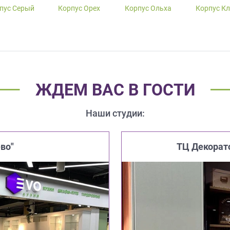
пус Серый
Корпус Орех
Корпус Ольха
Корпус К
ЖДЕМ ВАС В ГОСТИ
Наши студии:
во"
ТЦ Декорат