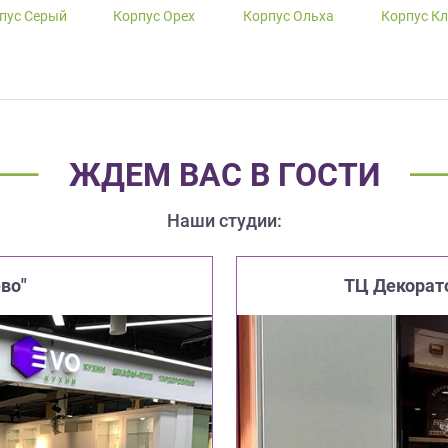
пус Серый
Корпус Орех
Корпус Ольха
Корпус К
ЖДЕМ ВАС В ГОСТИ
Наши студии:
во"
ТЦ Декорат