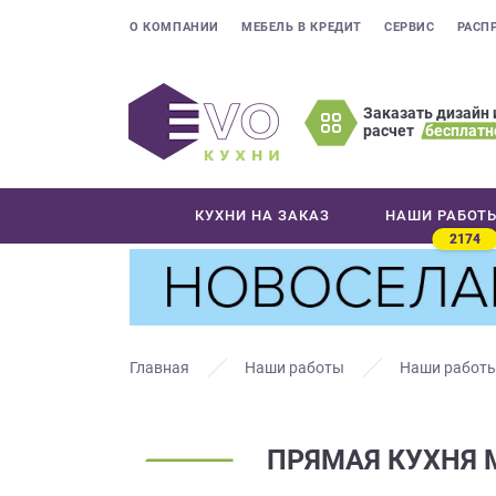
О КОМПАНИИ
МЕБЕЛЬ В КРЕДИТ
СЕРВИС
РАСП
Заказать дизайн 
расчет
бесплатн
Оставьте
ваши
контактные
КУХНИ НА ЗАКАЗ
НАШИ РАБОТ
данные
2174
Мы
свяжемся
с
вами
в
Главная
Наши работы
Наши работы
ближайшее
время
и
ПРЯМАЯ КУХНЯ 
ответим
на