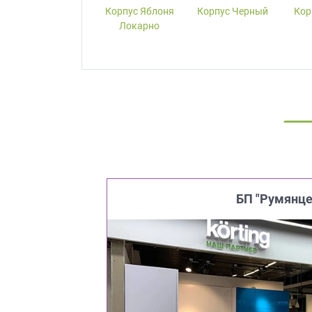
Корпус W1000-
Корпус Яблоня
Корпус Черный
Кор
ST19 Белый
Локарно
Премиум
БП "Румянце