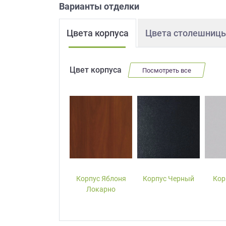
Варианты отделки
Приш
Цвета корпуса
Цвета столешниц
Цвет корпуса
Посмотреть все
Выездно
с образ
Нажим
Корпус W1000-
Корпус Яблоня
Корпус Черный
Кор
ST19 Белый
Локарно
Премиум