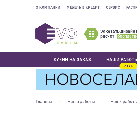
О КОМПАНИИ
МЕБЕЛЬ В КРЕДИТ
СЕРВИС
РАСП
Заказать дизайн 
расчет
бесплатн
Оставьте
ваши
контактные
КУХНИ НА ЗАКАЗ
НАШИ РАБОТ
данные
2174
Мы
свяжемся
с
вами
в
Главная
Наши работы
Наши работы
ближайшее
время
и
ответим
на