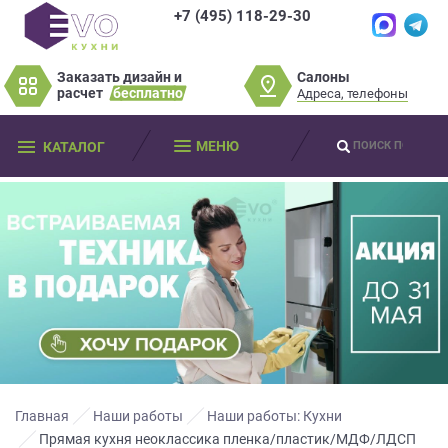
+7 (495) 118-29-30
×
×
Нет времени?
Салоны
Заказать дизайн и
Не нашли нужную
Пробки? Наши
расчет
бесплатно
Адреса, телефоны
модель или фасад
салоны далеко от
Оставьте
мебели?
МЕНЮ
КАТАЛОГ
вас?
ваши
контактные
Разработаем и изготовим мебель
данные
Дизайнер приедет к вам, замерит
любой сложности! Возможно
изготовление образца модели перед
помещение, подготовит дизайн-проект
заказом
Мы
и предоставит чертежи для строителей
свяжемся
совершенно
БЕСПЛАТНО*
. Даже если
Что от вас требуется?
с
вы не купите мебель.
вами
*минимальная стоимость проекта от
в
Просто заполните форму и получите
качественную мебель не выходя из
150 000 т.р.
ближайшее
дома.
время
Что от вас требуется?
и
ответим
Главная
Наши работы
Наши работы: Кухни
на
Прямая кухня неоклассика пленка/пластик/МДФ/ЛДСП
Просто заполните форму и получите