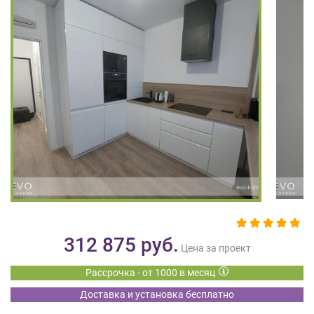
на
обработку
персональных
данных
,
а
также
Согласие
на
обработку
персональных
данных
метрическими
программами
в
порядке
и
312 875
руб.
на
Цена за проект
условиях
Рассрочка - от 1000 в месяц
Политики
обработки
Доставка и установка бесплатно
персональных