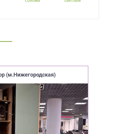
Сонома
светлый
ор (м.Нижегородская)