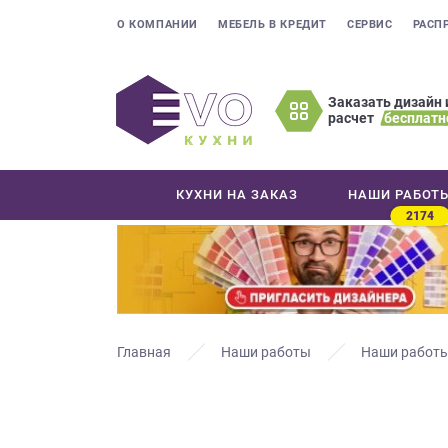
О КОМПАНИИ
МЕБЕЛЬ В КРЕДИТ
СЕРВИС
РАСП
Заказать дизайн 
расчет
бесплатн
Оставьте
ваши
контактные
КУХНИ НА ЗАКАЗ
НАШИ РАБОТ
данные
2174
Мы
свяжемся
с
вами
в
ближайшее
Главная
Наши работы
Наши работы
время
и
ответим
на