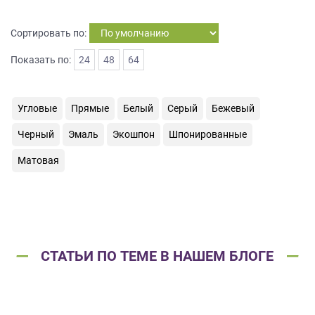
на
обработку
Сортировать по:
персональных
данных
,
Показать по:
24
48
64
а
также
Согласие
Угловые
Прямые
Белый
Серый
Бежевый
на
обработку
Черный
Эмаль
Экошпон
Шпонированные
персональных
данных
Матовая
метрическими
программами
в
порядке
и
на
СТАТЬИ ПО ТЕМЕ В НАШЕМ БЛОГЕ
условиях
Политики
обработки
персональных