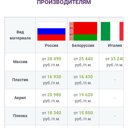
ПРОИЗВОДИТЕЛЯМ
Вид
материала
Россия
Белоруссия
Италия
28 490
25 440
33 240
от
от
от
Массив
руб./п.м.
руб./п.м.
руб./п.м.
16 930
16 430
от
от
Пластик
-
руб./п.м.
руб./п.м.
20 980
19 620
от
от
Акрил
-
руб./п.м.
руб./п.м.
18 340
15 850
от
от
Пленка
-
руб./п.м.
руб./п.м.