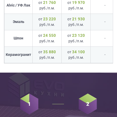
21 760
19 970
от
от
Alvic / УФ Лак
-
руб./п.м.
руб./п.м.
23 220
21 930
от
от
Эмаль
-
руб./п.м.
руб./п.м.
24 550
23 120
от
от
Шпон
-
руб./п.м.
руб./п.м.
35 880
34 100
от
от
Керамогранит
-
руб./п.м.
руб./п.м.