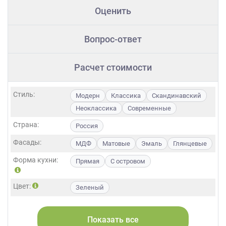
Оценить
Вопрос-ответ
Расчет стоимости
Стиль:
Модерн
Классика
Скандинавский
Неоклассика
Современные
Страна:
Россия
Фасады:
МДФ
Матовые
Эмаль
Глянцевые
Форма кухни:
Прямая
С островом
Цвет:
Зеленый
Длина:
Большие
Маленькие
Свои размеры
Показать все
Особенности:
Встроенные
Готовые