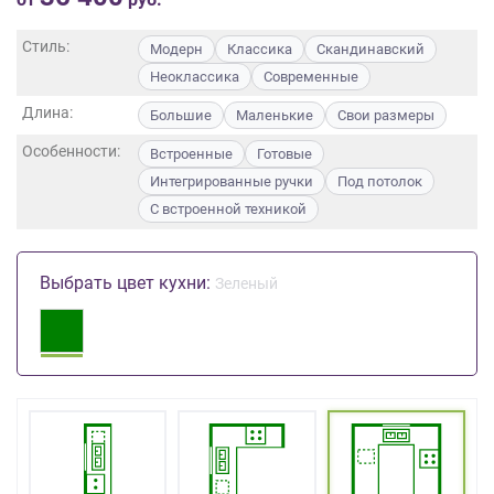
на
обработку
Стиль:
Модерн
Классика
Скандинавский
персональных
Неоклассика
Современные
данных
,
а
Длина:
Большие
Маленькие
Свои размеры
также
Особенности:
Встроенные
Готовые
Согласие
на
Интегрированные ручки
Под потолок
обработку
С встроенной техникой
персональных
данных
метрическими
Выбрать цвет кухни:
Зеленый
программами
в
порядке
и
на
условиях
Политики
обработки
персональных