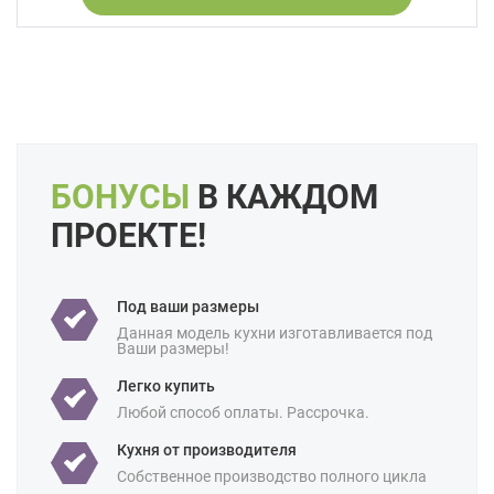
Интегрированные ручки
Под потолок
С встроенной техникой
Производство:
Российские
Ценовая
Премиум-класс
категория:
Площадь:
5 кв м
6 кв м
7 кв м
8 кв м
БОНУСЫ
В КАЖДОМ
9 кв м
10 кв м
12 кв м
18 кв м
ПРОЕКТЕ!
Под ваши размеры
Данная модель кухни изготавливается под
Ваши размеры!
Легко купить
Любой способ оплаты. Рассрочка.
Кухня от производителя
Собственное производство полного цикла