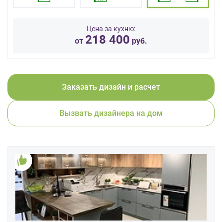
данных.
Цена за кухню:
218 400
от
руб.
Заказать дизайн и расчет
Вызвать дизайнера на дом