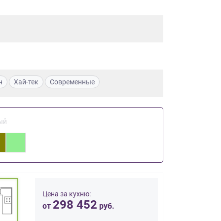
н
Хай-тек
Современные
ый
Цена за кухню:
298 452
от
руб.