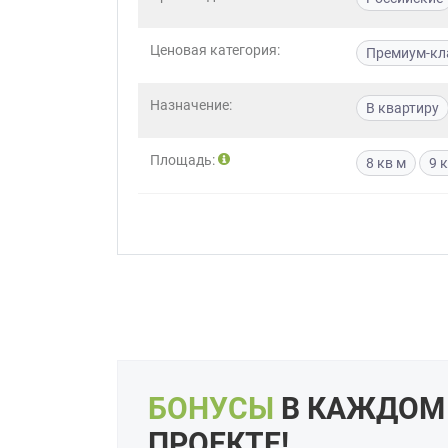
Приш
Ценовая категория:
Премиум-кл
Назначение:
В квартиру
Площадь:
8 кв м
9 
Выездно
с образ
Нажим
БОНУСЫ
В КАЖДОМ
ПРОЕКТЕ!