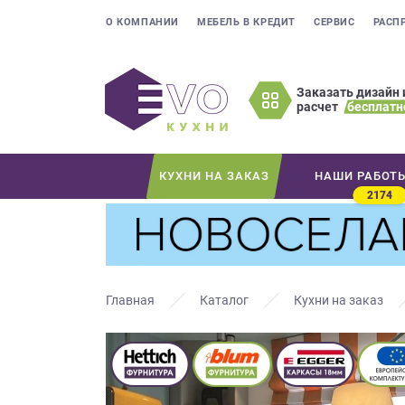
О КОМПАНИИ
МЕБЕЛЬ В КРЕДИТ
СЕРВИС
РАСП
Заказать дизайн 
расчет
бесплатн
Оставьте
ваши
контактные
КУХНИ НА ЗАКАЗ
НАШИ РАБОТ
данные
2174
Мы
свяжемся
с
вами
в
Главная
Каталог
Кухни на заказ
ближайшее
время
и
ответим
на