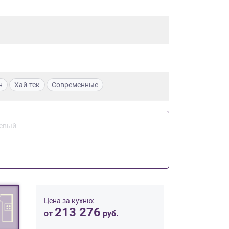
н
Хай-тек
Современные
евый
Цена за кухню:
213 276
от
руб.