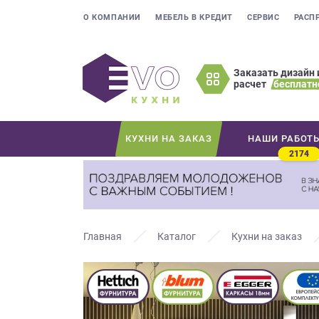
О КОМПАНИИ
МЕБЕЛЬ В КРЕДИТ
СЕРВИС
РАСП
Заказать дизайн 
расчет
бесплатн
Оставьте
ваши
контактные
КУХНИ НА ЗАКАЗ
НАШИ РАБОТ
данные
2174
Мы
свяжемся
с
вами
в
Главная
Каталог
Кухни на заказ
ближайшее
время
и
ответим
на