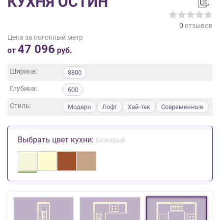
КУХНЯ ОСТИН
на
обработку
0
отзывов
персональных
Цена за погонный метр
данных
,
47 096
а
от
руб.
также
Согласие
Ширина:
8800
на
Глубина:
обработку
600
персональных
Стиль:
Модерн
Лофт
Хай-тек
Современные
данных
метрическими
программами
Выбрать цвет кухни:
Бежевый
в
порядке
и
на
условиях
Политики
обработки
персональных