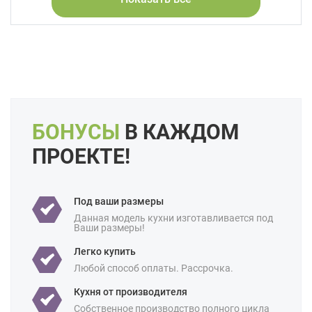
Форма кухни:
Прямая
С островом
С барной стойкой
Цвет:
Бежевый
Кремовый
Коричневый
Капучино
Длина:
Большие
Свои размеры
БОНУСЫ
В КАЖДОМ
Отделка:
Под бетон
Под дерево
ПРОЕКТЕ!
Особенности:
Встроенные
Готовые
Интегрированные ручки
С встроенной техникой
Под ваши размеры
Производство:
Белорусские
Данная модель кухни изготавливается под
Ваши размеры!
Ценовая
Премиум-класс
категория:
Легко купить
Любой способ оплаты. Рассрочка.
Назначение:
В частный дом
Кухня от производителя
Площадь:
18 кв м
Собственное производство полного цикла