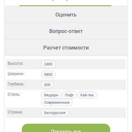
Оценить
Вопрос-ответ
Расчет стоимости
Высота:
2400
Ширина:
8800
Глубина:
600
Стиль:
Модерн
Лофт
Хай-тек
Современные
Страна:
Белоруссия
Фасады:
ЛДСП
МДФ
Пластик
Акрил
Пленка
Alvic / УФ лак
Показать все