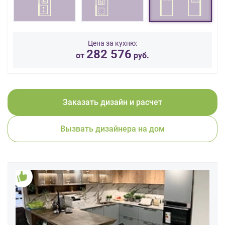
данных.
Цена за кухню:
282 576
от
руб.
Заказать дизайн и расчет
Вызвать дизайнера на дом