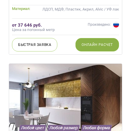
на
Материал:
ЛДСП, МДФ, Пластик, Акрил, Alvic / УФ лак
обработку
персональных
данных
,
от 37 646 руб.
Произведено:
а
Цена за погонный метр
также
Согласие
БЫСТРАЯ
ЗАЯВКА
ОНЛАЙН
РАСЧЕТ
на
обработку
персональных
данных
метрическими
программами
в
порядке
и
на
условиях
Политики
обработки
персональных