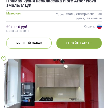
Прямая кухня неоклассика Fiore Arbor Nova
данных.
эмаль/МДФ
Материал:
МДФ, Эмаль, Интегрированная
ручка, Глянцевые
201 110 руб.
Страна:
Цена за проект
БЫСТРЫЙ
ЗАКАЗ
ОНЛАЙН
РАСЧЕТ