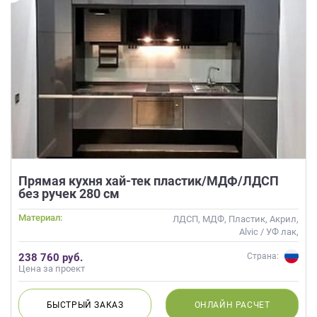
Прямая кухня хай-тек пластик/МДФ/ЛДСП
без ручек 280 см
Материал:
ЛДСП, МДФ, Пластик, Акрил,
Alvic / УФ лак,
Интегрированная ручка,
238 760 руб.
Страна:
Глянцевые
Цена за проект
БЫСТРЫЙ
ЗАКАЗ
ОНЛАЙН
РАСЧЕТ