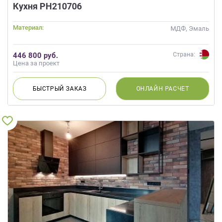
данных.
Кухня РН210706
Материал:
МДФ, Эмаль
446 800 руб.
Страна:
Цена за проект
БЫСТРЫЙ
ЗАКАЗ
ОНЛАЙН
РАСЧЕТ