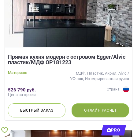
Прямая кухня модерн с островом Egger/Alvic
пластик/МДФ ОР181223
Материал:
МДФ, Пластик, Акрил, Alvic /
УФ лак, Интегрированная ручка
526 790 руб.
Страна:
Цена за проект
БЫСТРЫЙ
ЗАКАЗ
ОНЛАЙН
РАСЧЕТ
PRO