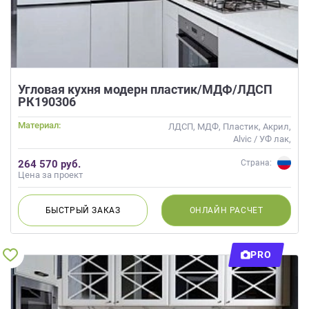
Угловая кухня модерн пластик/МДФ/ЛДСП
РК190306
Материал:
ЛДСП, МДФ, Пластик, Акрил,
Alvic / УФ лак,
Интегрированная ручка
264 570 руб.
Страна:
Цена за проект
БЫСТРЫЙ
ЗАКАЗ
ОНЛАЙН
РАСЧЕТ
PRO