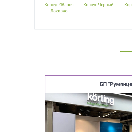
Корпус W1000-
Корпус Яблоня
Корпус Черный
Кор
ST19 Белый
Локарно
Премиум
БП "Румянце