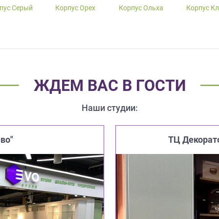
пус Серый
Корпус Орех
Корпус Ольха
Корпус К
ЖДЕМ ВАС В ГОСТИ
Наши студии:
во"
ТЦ Декорат