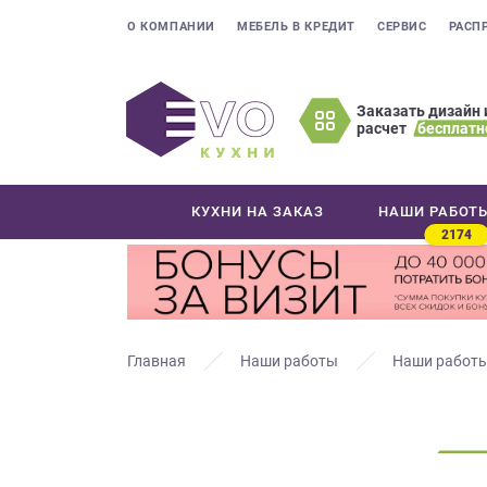
О КОМПАНИИ
МЕБЕЛЬ В КРЕДИТ
СЕРВИС
РАСП
Заказать дизайн 
расчет
бесплатн
Оставьте
ваши
контактные
КУХНИ НА ЗАКАЗ
НАШИ РАБОТ
данные
2174
Мы
свяжемся
с
вами
в
Главная
Наши работы
Наши работы
ближайшее
время
и
ответим
на