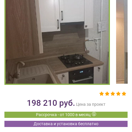
на
обработку
персональных
данных
,
а
также
Согласие
на
обработку
персональных
данных
метрическими
программами
в
порядке
и
198 210
руб.
на
Цена за проект
условиях
Рассрочка - от 1000 в месяц
Политики
обработки
Доставка и установка бесплатно
персональных