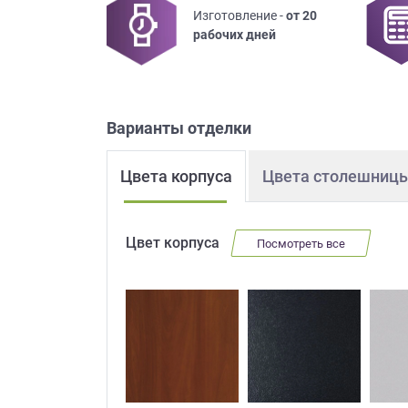
Изготовление -
от 20
Приш
рабочих дней
Варианты отделки
Цвета корпуса
Цвета столешниц
Выездно
с образ
Нажим
Цвет корпуса
Посмотреть все