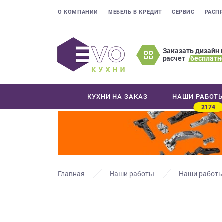
О КОМПАНИИ
МЕБЕЛЬ В КРЕДИТ
СЕРВИС
РАСП
Заказать дизайн 
расчет
бесплатн
Оставьте
ваши
контактные
КУХНИ НА ЗАКАЗ
НАШИ РАБОТ
данные
2174
Мы
свяжемся
с
вами
в
ближайшее
Главная
Наши работы
Наши работы
время
и
ответим
на