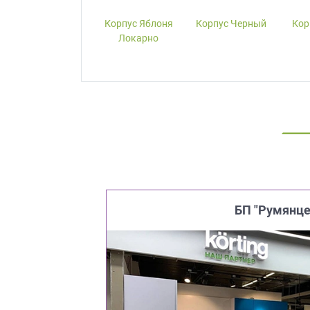
Корпус W1000-
Корпус Яблоня
Корпус Черный
Кор
ST19 Белый
Локарно
Премиум
БП "Румянце