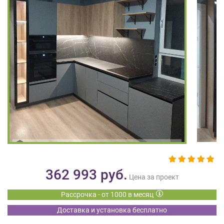
на
обработку
персональных
данных
,
а
также
Согласие
на
обработку
персональных
данных
метрическими
программами
в
порядке
и
362 993
руб.
на
Цена за проект
условиях
Рассрочка - от 1000 в месяц
Политики
обработки
Доставка и установка бесплатно
персональных