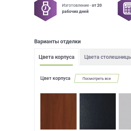
Изготовление -
от 20
Приш
рабочих дней
Варианты отделки
Цвета корпуса
Цвета столешниц
Выездно
с образ
Нажим
Цвет корпуса
Посмотреть все