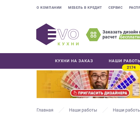
О КОМПАНИИ
МЕБЕЛЬ В КРЕДИТ
СЕРВИС
РАСП
Заказать дизайн 
расчет
бесплатн
Оставьте
ваши
контактные
КУХНИ НА ЗАКАЗ
НАШИ РАБОТ
данные
2174
Мы
свяжемся
с
вами
в
ближайшее
Главная
Наши работы
Наши работы
время
и
ответим
на