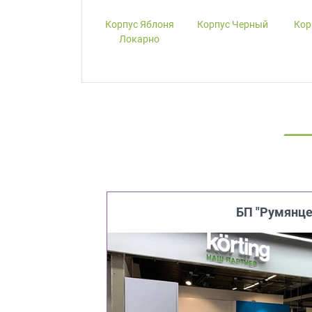
Корпус W1000-
Корпус Яблоня
Корпус Черный
Кор
ST19 Белый
Локарно
Премиум
БП "Румянце