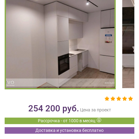
на
обработку
персональных
данных
,
а
также
Согласие
на
обработку
персональных
данных
метрическими
программами
в
порядке
и
254 200
руб.
на
Цена за проект
условиях
Рассрочка - от 1000 в месяц
Политики
обработки
Доставка и установка бесплатно
персональных