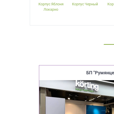
Корпус W1000-
Корпус Яблоня
Корпус Черный
Кор
ST19 Белый
Локарно
Премиум
БП "Румянце