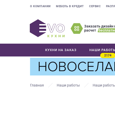
О КОМПАНИИ
МЕБЕЛЬ В КРЕДИТ
СЕРВИС
РАСП
Заказать дизайн 
расчет
бесплатн
Оставьте
ваши
контактные
КУХНИ НА ЗАКАЗ
НАШИ РАБОТ
данные
2174
Мы
свяжемся
с
вами
в
Главная
Наши работы
Наши работы
ближайшее
время
и
ответим
на