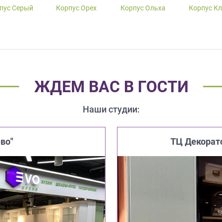
пус Серый
Корпус Орех
Корпус Ольха
Корпус К
ЖДЕМ ВАС В ГОСТИ
Наши студии:
во"
ТЦ Декорат