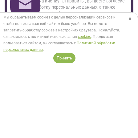
Нажимая на кнопку "Отправить", вы даете
Согласие
на обработку персональных данных
, а также
Согласие на обработку персональных данных
Мы обрабатываем cookies с целью персонализации сервисов и
✖
метрическими программами
в порядке и на условиях
чтобы пользоваться веб-сайтом было удобнее. Вы можете
Политики обработки персональных данных.
запретить обработку сookies в настройках браузера. Пожалуйста,
ознакомьтесь с политикой использования
cookies
. Продолжая
пользоваться сайтом, вы соглашаетесь с
Политикой обработки
персональных данных
.
Принять
Салоны в Москве
Посмотреть на карте
+7 (495) 118-29-30
Заказать звонок