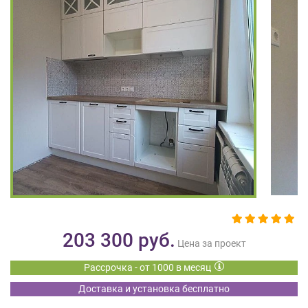
на
обработку
персональных
данных
,
а
также
Согласие
на
обработку
персональных
данных
метрическими
программами
в
порядке
и
203 300
руб.
на
Цена за проект
условиях
Рассрочка - от 1000 в месяц
Политики
обработки
Доставка и установка бесплатно
персональных