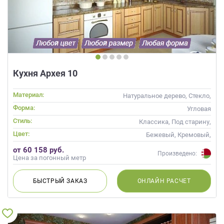
данных.
Кухня Архея 10
Материал:
Натуральное дерево, Стекло,
Массив, С патиной
Форма:
Угловая
Стиль:
Классика, Под старину,
Прованс, Неоклассика
Цвет:
Бежевый, Кремовый,
Коричневый, Капучино
от 60 158 руб.
Произведено:
Цена за погонный метр
БЫСТРЫЙ
ЗАКАЗ
ОНЛАЙН
РАСЧЕТ