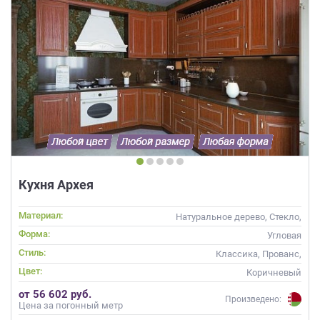
Кухня Архея
Материал:
Натуральное дерево, Стекло,
Массив, С патиной
Форма:
Угловая
Стиль:
Классика, Прованс,
Неоклассика
Цвет:
Коричневый
от 56 602 руб.
Произведено:
Цена за погонный метр