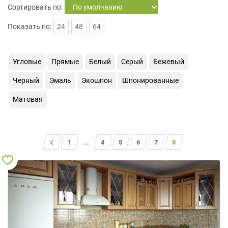
Сортировать по:
на
обработку
Показать по:
24
48
64
персональных
данных
,
а
также
Угловые
Прямые
Белый
Серый
Бежевый
Согласие
Черный
Эмаль
Экошпон
Шпонированные
на
обработку
Матовая
персональных
данных
метрическими
программами
<
1
...
4
5
6
7
8
в
порядке
и
на
условиях
Политики
обработки
персональных