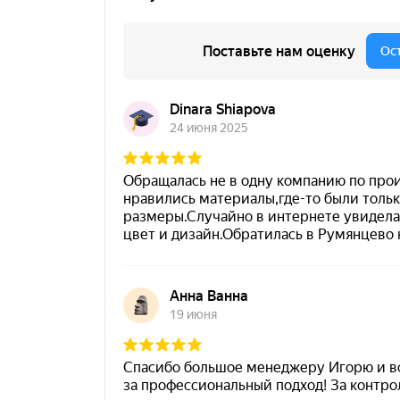
Приш
Выездно
с образ
Нажим