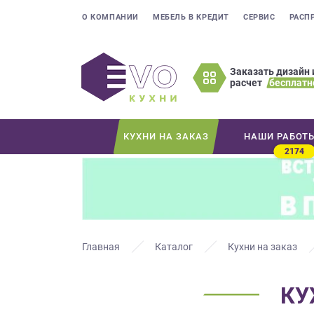
О КОМПАНИИ
МЕБЕЛЬ В КРЕДИТ
СЕРВИС
РАСП
Заказать дизайн 
расчет
бесплатн
Оставьте
ваши
контактные
КУХНИ НА ЗАКАЗ
НАШИ РАБОТ
данные
2174
Мы
свяжемся
с
вами
в
ближайшее
Главная
Каталог
Кухни на заказ
время
и
КУ
ответим
на