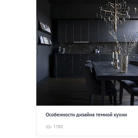
данных.
териалов
Особенности дизайна темной кухни
1782