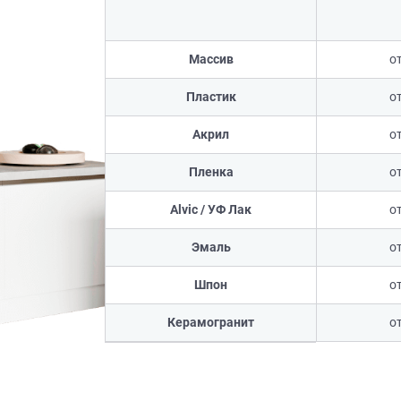
Массив
о
Пластик
о
Акрил
о
Пленка
о
Alvic / УФ Лак
о
Эмаль
о
Шпон
о
Керамогранит
о