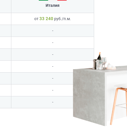
Италия
33 240
от
руб./п.м.
-
-
-
-
-
-
-