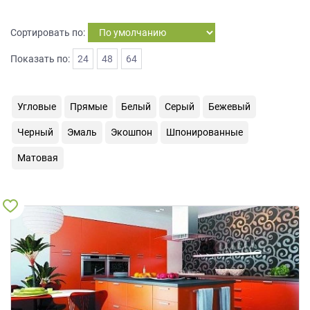
на
обработку
Сортировать по:
персональных
данных
,
Показать по:
24
48
64
а
также
Согласие
Угловые
Прямые
Белый
Серый
Бежевый
на
обработку
Черный
Эмаль
Экошпон
Шпонированные
персональных
данных
Матовая
метрическими
программами
в
порядке
и
на
условиях
Политики
обработки
персональных