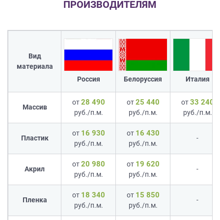
ПРОИЗВОДИТЕЛЯМ
Вид
материала
Россия
Белоруссия
Италия
28 490
25 440
33 240
от
от
от
Массив
руб./п.м.
руб./п.м.
руб./п.м.
16 930
16 430
от
от
Пластик
-
руб./п.м.
руб./п.м.
20 980
19 620
от
от
Акрил
-
руб./п.м.
руб./п.м.
18 340
15 850
от
от
Пленка
-
руб./п.м.
руб./п.м.