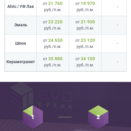
21 760
19 970
от
от
Alvic / УФ Лак
-
руб./п.м.
руб./п.м.
23 220
21 930
от
от
Эмаль
-
руб./п.м.
руб./п.м.
24 550
23 120
от
от
Шпон
-
руб./п.м.
руб./п.м.
35 880
34 100
от
от
Керамогранит
-
руб./п.м.
руб./п.м.