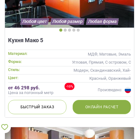
данных.
Кухня Мако 5
Материал:
МДФ, Матовые, Эмаль
Форма:
Угловая, Прямая, С островом, С
барной стойкой
Стиль:
Модерн, Скандинавский, Хай-
тек, Современные
Цвет:
Красный, Оранжевый
-10%
от 46 298 руб.
Произведено:
Цена за погонный метр
БЫСТРЫЙ
ЗАКАЗ
ОНЛАЙН
РАСЧЕТ