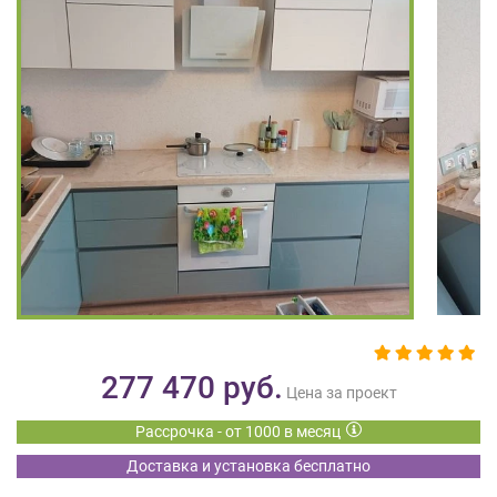
на
обработку
персональных
данных
,
а
также
Согласие
на
обработку
персональных
данных
метрическими
программами
в
порядке
и
277 470
руб.
на
Цена за проект
условиях
Рассрочка - от 1000 в месяц
Политики
обработки
Доставка и установка бесплатно
персональных