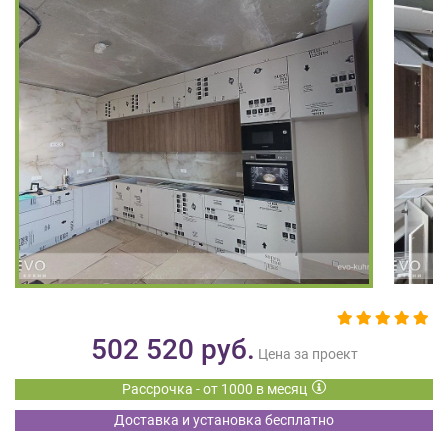
на
обработку
персональных
данных
,
а
также
Согласие
на
обработку
персональных
данных
метрическими
программами
в
порядке
и
502 520
руб.
на
Цена за проект
условиях
Рассрочка - от 1000 в месяц
Политики
обработки
Доставка и установка бесплатно
персональных