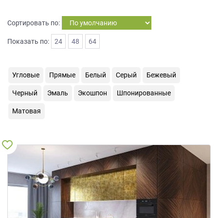
на
обработку
Сортировать по:
персональных
данных
,
Показать по:
24
48
64
а
также
Согласие
Угловые
Прямые
Белый
Серый
Бежевый
на
обработку
Черный
Эмаль
Экошпон
Шпонированные
персональных
данных
Матовая
метрическими
программами
в
порядке
и
на
условиях
Политики
обработки
персональных