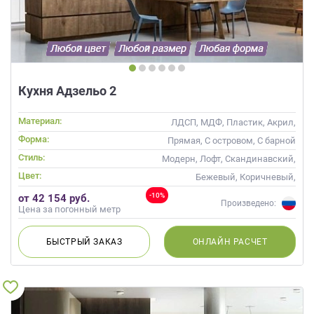
Кухня Адзельо 2
Материал:
ЛДСП, МДФ, Пластик, Акрил,
Alvic / УФ лак, Эмаль, Шпон,
Форма:
Прямая, С островом, С барной
Глянцевые
стойкой
Стиль:
Модерн, Лофт, Скандинавский,
Хай-тек, Современные
Цвет:
Бежевый, Коричневый,
Красный, Оранжевый
-10%
от 42 154 руб.
Произведено:
Цена за погонный метр
БЫСТРЫЙ
ЗАКАЗ
ОНЛАЙН
РАСЧЕТ