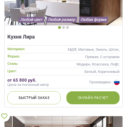
данных.
Кухня Лира
Материал:
МДФ, Матовые, Эмаль, Шпон,
Глянцевые
Форма:
Прямая, С островом
Стиль:
Модерн, Классика, Лофт,
Скандинавский, Неоклассика,
Цвет:
Белый, Коричневый
Современные
от 65 800 руб.
Произведено:
Цена за погонный метр
БЫСТРЫЙ
ЗАКАЗ
ОНЛАЙН
РАСЧЕТ