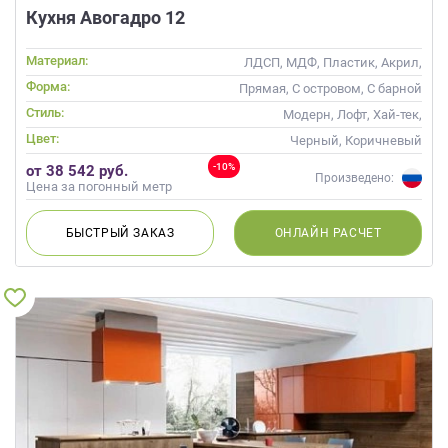
Кухня Авогадро 12
Материал:
ЛДСП, МДФ, Пластик, Акрил,
Пленка, Alvic / УФ лак,
Форма:
Прямая, С островом, С барной
Матовые, Эмаль, Шпон
стойкой
Стиль:
Модерн, Лофт, Хай-тек,
Современные
Цвет:
Черный, Коричневый
-10%
от 38 542 руб.
Произведено:
Цена за погонный метр
БЫСТРЫЙ
ЗАКАЗ
ОНЛАЙН
РАСЧЕТ