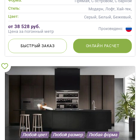
Форма:
Прямая, С островом, С барной
стойкой
Стиль:
Модерн, Лофт, Хай-тек,
Современные
Цвет:
Серый, Белый, Бежевый,
Слоновая кость, Кремовый
от 38 528 руб.
Произведено:
Цена за погонный метр
БЫСТРЫЙ
ЗАКАЗ
ОНЛАЙН
РАСЧЕТ