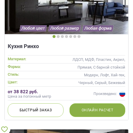
Кухня Ринхо
Материал:
ЛДСП, МДФ, Пластик, Акрил,
Alvic / УФ лак
Форма:
Прямая, С барной стойкой
Стиль:
Модерн, Лофт, Хай-тек,
Современные
Цвет:
Черный, Серый, Бежевый
от 38 822 руб.
Произведено:
Цена за погонный метр
БЫСТРЫЙ
ЗАКАЗ
ОНЛАЙН
РАСЧЕТ