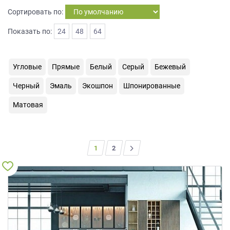
на
Сортировать по:
обработку
персональных
Показать по:
24
48
64
данных
,
а
также
Угловые
Прямые
Белый
Серый
Бежевый
Согласие
на
Черный
Эмаль
Экошпон
Шпонированные
обработку
персональных
Матовая
данных
метрическими
программами
в
1
>
2
порядке
и
на
условиях
Политики
обработки
персональных