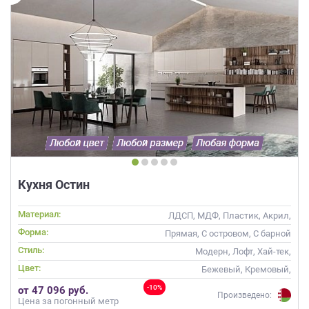
Кухня Остин
Материал:
ЛДСП, МДФ, Пластик, Акрил,
Пленка, Alvic / УФ лак
Форма:
Прямая, С островом, С барной
стойкой
Стиль:
Модерн, Лофт, Хай-тек,
Современные
Цвет:
Бежевый, Кремовый,
Коричневый, Капучино
-10%
от 47 096 руб.
Произведено:
Цена за погонный метр