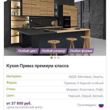
Кухня Прима премиум класса
Материал:
МДФ, Матовые, Эмаль,
Глянцевые
Форма:
Прямая, С барной стойкой
Стиль:
Модерн, Классика, Лофт,
Скандинавский, Неоклассика,
Цвет:
Черный, Серый, Белый,
Современные
Коричневый
от 37 800 руб.
Произведено:
Цена за погонный метр