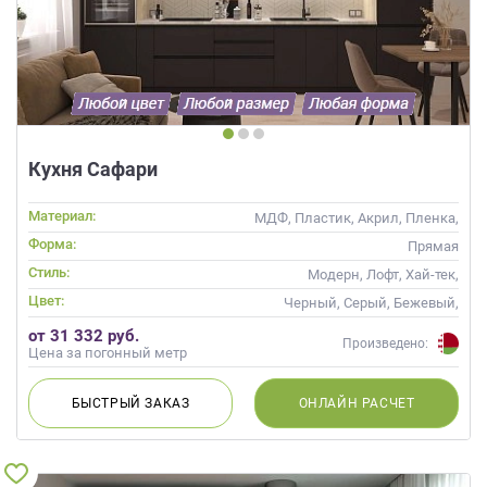
Кухня Сафари
Материал:
МДФ, Пластик, Акрил, Пленка,
Alvic / УФ лак, Матовые, Эмаль
Форма:
Прямая
Стиль:
Модерн, Лофт, Хай-тек,
Современные
Цвет:
Черный, Серый, Бежевый,
Слоновая кость, Кремовый,
от 31 332 руб.
Коричневый, Капучино
Произведено:
Цена за погонный метр
БЫСТРЫЙ
ЗАКАЗ
ОНЛАЙН
РАСЧЕТ