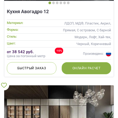
Кухня Авогадро 12
Материал:
ЛДСП, МДФ, Пластик, Акрил,
Пленка, Alvic / УФ лак,
Форма:
Прямая, С островом, С барной
Матовые, Эмаль, Шпон
стойкой
Стиль:
Модерн, Лофт, Хай-тек,
Современные
Цвет:
Черный, Коричневый
-10%
от 38 542 руб.
Произведено:
Цена за погонный метр
БЫСТРЫЙ
ЗАКАЗ
ОНЛАЙН
РАСЧЕТ