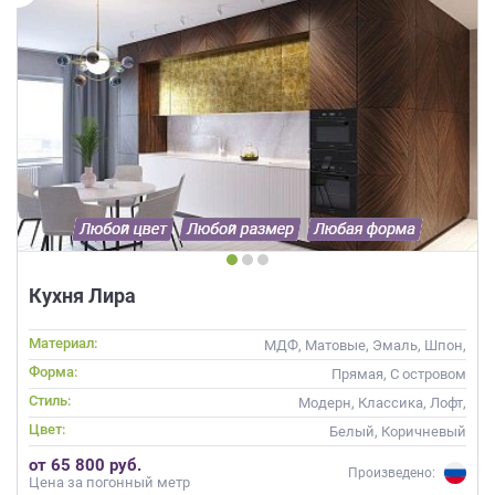
Кухня Лира
Материал:
МДФ, Матовые, Эмаль, Шпон,
Глянцевые
Форма:
Прямая, С островом
Стиль:
Модерн, Классика, Лофт,
Скандинавский, Неоклассика,
Цвет:
Белый, Коричневый
Современные
от 65 800 руб.
Произведено:
Цена за погонный метр