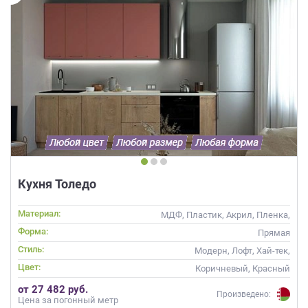
Кухня Толедо
Материал:
МДФ, Пластик, Акрил, Пленка,
Alvic / УФ лак, Матовые, Эмаль
Форма:
Прямая
Стиль:
Модерн, Лофт, Хай-тек,
Современные
Цвет:
Коричневый, Красный
от 27 482 руб.
Произведено:
Цена за погонный метр