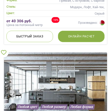
Форма:
Прямая, С островом, С барной
стойкой
Стиль:
Модерн, Лофт, Хай-тек,
Современные
Цвет:
Серый
-10%
от 40 306 руб.
Произведено:
Цена за погонный метр
БЫСТРЫЙ
ЗАКАЗ
ОНЛАЙН
РАСЧЕТ