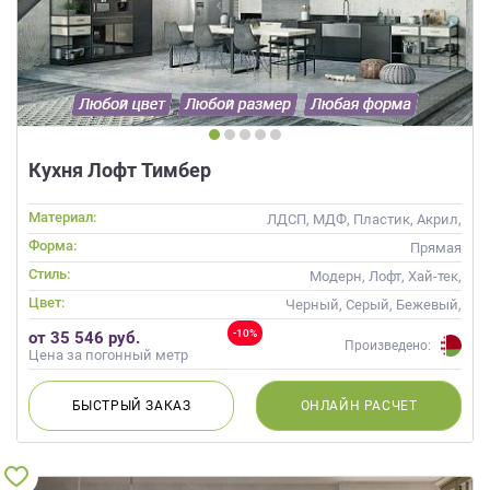
Кухня Лофт Тимбер
Материал:
ЛДСП, МДФ, Пластик, Акрил,
Alvic / УФ лак, Матовые, Эмаль,
Форма:
Прямая
Стекло
Стиль:
Модерн, Лофт, Хай-тек,
Современные
Цвет:
Черный, Серый, Бежевый,
Коричневый
-10%
от 35 546 руб.
Произведено:
Цена за погонный метр
БЫСТРЫЙ
ЗАКАЗ
ОНЛАЙН
РАСЧЕТ