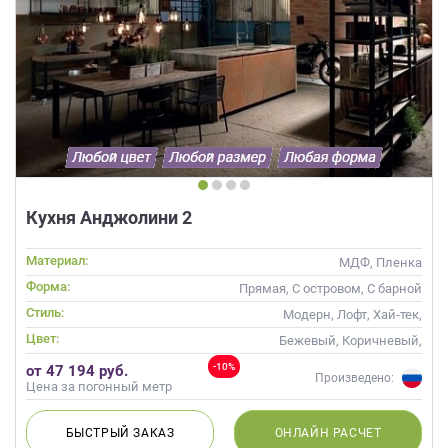
Кухня Анджолини 2
Материал:
МДФ, Пленка
Форма:
Прямая, С островом, С барной
стойкой
Стиль:
Модерн, Лофт, Хай-тек,
Современные
Цвет:
Бежевый, Коричневый,
Оранжевый
-10%
от 47 194 руб.
Произведено:
Цена за погонный метр
БЫСТРЫЙ
ЗАКАЗ
ОНЛАЙН
РАСЧЕТ