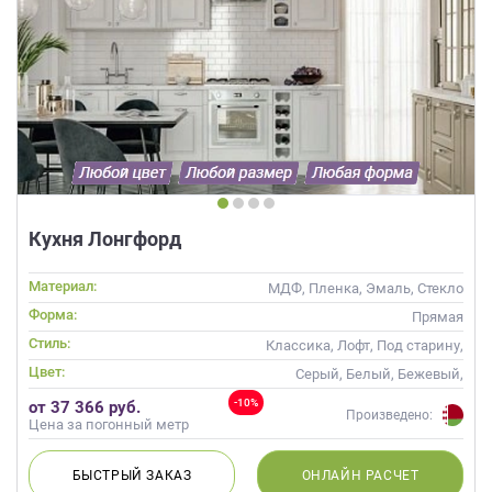
Кухня Лонгфорд
Материал:
МДФ, Пленка, Эмаль, Стекло
Форма:
Прямая
Стиль:
Классика, Лофт, Под старину,
Скандинавский, Неоклассика
Цвет:
Серый, Белый, Бежевый,
Слоновая кость, Кремовый,
-10%
от 37 366 руб.
Капучино
Произведено:
Цена за погонный метр
БЫСТРЫЙ
ЗАКАЗ
ОНЛАЙН
РАСЧЕТ