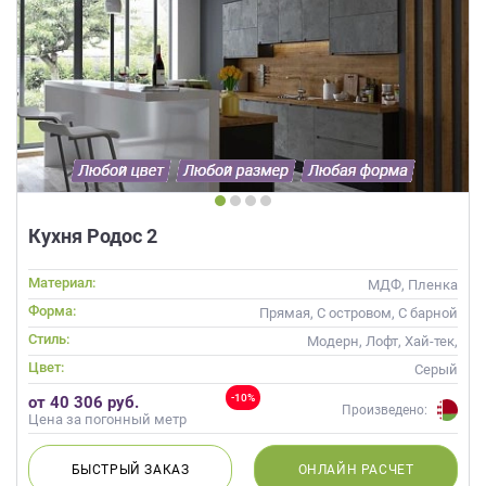
Кухня Родос 2
Материал:
МДФ, Пленка
Форма:
Прямая, С островом, С барной
стойкой
Стиль:
Модерн, Лофт, Хай-тек,
Современные
Цвет:
Серый
-10%
от 40 306 руб.
Произведено:
Цена за погонный метр
БЫСТРЫЙ
ЗАКАЗ
ОНЛАЙН
РАСЧЕТ