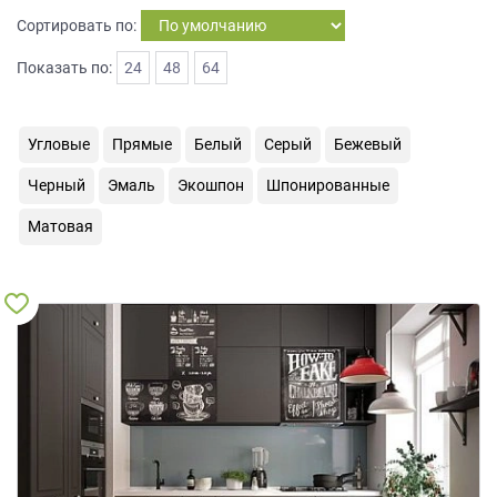
на
Сортировать по:
обработку
персональных
Показать по:
24
48
64
данных
,
а
также
Угловые
Прямые
Белый
Серый
Бежевый
Согласие
на
Черный
Эмаль
Экошпон
Шпонированные
обработку
персональных
Матовая
данных
метрическими
программами
в
порядке
и
на
условиях
Политики
обработки
персональных