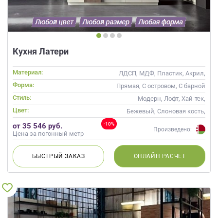
Кухня Латери
Материал:
ЛДСП, МДФ, Пластик, Акрил,
Пленка, Alvic / УФ лак, Стекло
Форма:
Прямая, С островом, С барной
стойкой
Стиль:
Модерн, Лофт, Хай-тек,
Современные
Цвет:
Бежевый, Слоновая кость,
Кремовый, Коричневый,
-10%
от 35 546 руб.
Капучино
Произведено:
Цена за погонный метр
БЫСТРЫЙ
ЗАКАЗ
ОНЛАЙН
РАСЧЕТ