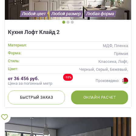
данных.
Кухня Лофт Клайд 2
Материал:
МДФ, Пленка
Форма:
Прямая
Стиль:
Классика, Лофт,
Скандинавский, Неоклассика
Цвет:
Черный, Серый, Бежевый,
Слоновая кость, Коричневый
-10%
от 36 456 руб.
Произведено:
Цена за погонный метр
БЫСТРЫЙ
ЗАКАЗ
ОНЛАЙН
РАСЧЕТ