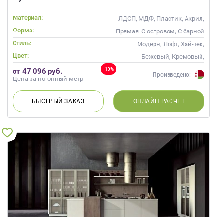
Материал:
ЛДСП, МДФ, Пластик, Акрил,
Пленка, Alvic / УФ лак
Форма:
Прямая, С островом, С барной
стойкой
Стиль:
Модерн, Лофт, Хай-тек,
Современные
Цвет:
Бежевый, Кремовый,
Коричневый, Капучино
-10%
от 47 096 руб.
Произведено:
Цена за погонный метр
БЫСТРЫЙ
ЗАКАЗ
ОНЛАЙН
РАСЧЕТ