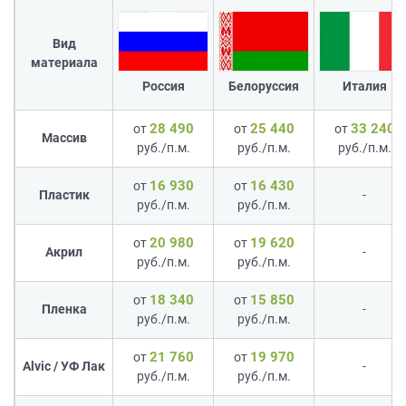
Вид
материала
Россия
Белоруссия
Италия
28 490
25 440
33 240
от
от
от
Массив
руб./п.м.
руб./п.м.
руб./п.м.
16 930
16 430
от
от
Пластик
-
руб./п.м.
руб./п.м.
20 980
19 620
от
от
Акрил
-
руб./п.м.
руб./п.м.
18 340
15 850
от
от
Пленка
-
руб./п.м.
руб./п.м.
21 760
19 970
от
от
Alvic / УФ Лак
-
руб./п.м.
руб./п.м.