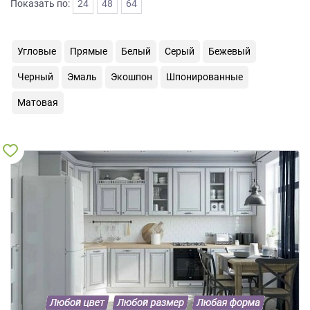
Показать по:
24
48
64
на
обработку
персональных
Угловые
Прямые
Белый
Серый
Бежевый
данных
,
а
Черный
Эмаль
Экошпон
Шпонированные
также
Согласие
Матовая
на
обработку
персональных
данных
метрическими
программами
в
порядке
и
на
условиях
Политики
обработки
персональных