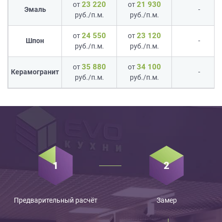
23 220
21 930
от
от
Эмаль
-
руб./п.м.
руб./п.м.
24 550
23 120
от
от
Шпон
-
руб./п.м.
руб./п.м.
35 880
34 100
от
от
Керамогранит
-
руб./п.м.
руб./п.м.
Предварительный расчёт
Замер