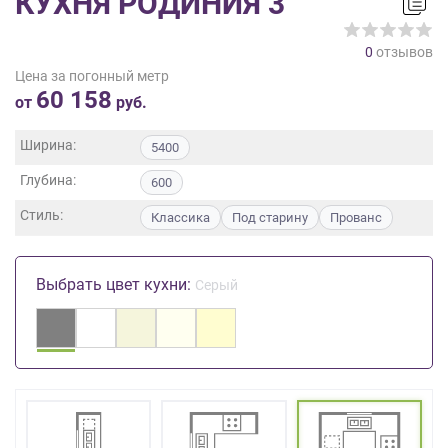
КУХНЯ РОДИНИЯ 3
на
обработку
0
отзывов
персональных
Цена за погонный метр
данных
,
60 158
а
от
руб.
также
Согласие
Ширина:
5400
на
Глубина:
обработку
600
персональных
Стиль:
Классика
Под старину
Прованс
данных
метрическими
программами
Выбрать цвет кухни:
Серый
в
порядке
и
на
условиях
Политики
обработки
персональных