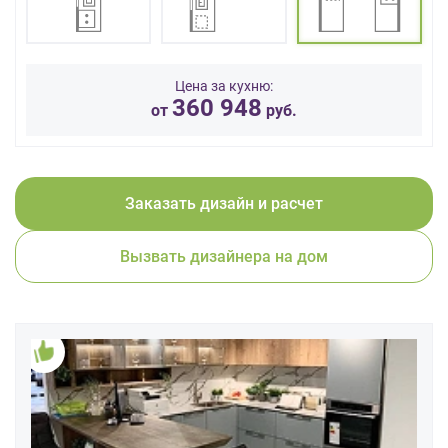
данных.
Цена за кухню:
360 948
от
руб.
Заказать дизайн и расчет
Вызвать дизайнера на дом