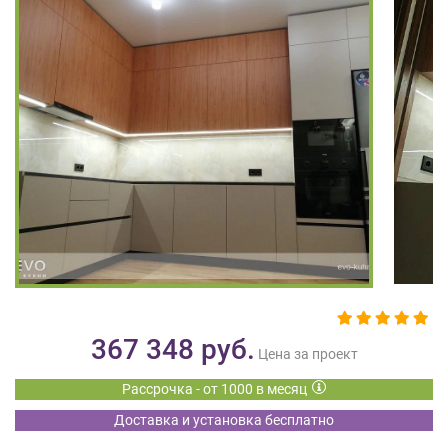
на
обработку
персональных
данных
,
а
также
Согласие
на
обработку
персональных
данных
метрическими
программами
в
порядке
и
367 348
руб.
на
Цена за проект
условиях
Рассрочка - от 1000 в месяц
Политики
обработки
Доставка и установка бесплатно
персональных