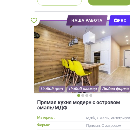
Приш
НАША РАБОТА
PRO
Выездно
с образ
Нажим
Прямая кухня модерн с островом
эмаль/МДФ
Материал:
МДФ, Эмаль, Интегриро
Форма:
Прямая, С островом