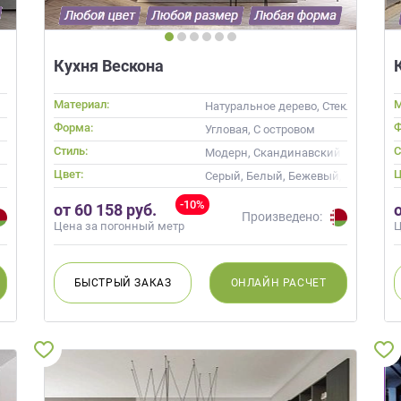
Кухня Вескона
Материал:
М
Натуральное дерево, Стекло, Масс
Форма:
Ф
Угловая, С островом
Стиль:
С
Модерн, Скандинавский, Неокласс
Цвет:
Ц
Серый, Белый, Бежевый, Слоновая 
-10%
от 60 158 руб.
Произведено:
Цена за погонный метр
Ц
БЫСТРЫЙ
ЗАКАЗ
ОНЛАЙН
РАСЧЕТ