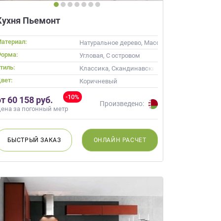
Кухня Пьемонт
атериал:
 УФ лак
Натуральное дерево, Массив
орма:
Угловая, С островом
тиль:
ые
Классика, Скандинавский, Неоклассика
вет:
Кремовый, Коричневый, Капучино
Коричневый
-10%
от 60 158 руб.
Произведено:
ена за погонный метр
БЫСТРЫЙ
ЗАКАЗ
ОНЛАЙН
РАСЧЕТ