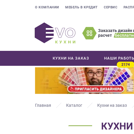
О КОМПАНИИ
МЕБЕЛЬ В КРЕДИТ
СЕРВИС
РАСП
Заказать дизайн 
расчет
бесплатн
Оставьте
ваши
контактные
КУХНИ НА ЗАКАЗ
НАШИ РАБОТ
данные
2174
Мы
свяжемся
с
вами
в
ближайшее
Главная
Каталог
Кухни на заказ
время
и
КУХНИ
ответим
на