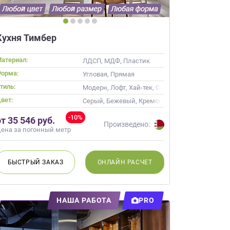
Кухня Тимбер
атериал:
ив
ЛДСП, МДФ, Пластик
орма:
Угловая, Прямая
тиль:
ика, Современные
Модерн, Лофт, Хай-тек, Современные
вет:
кость, Кремовый, Коричневый, Капучино
Серый, Бежевый, Кремовый, Коричневый, Кап
-10%
от 35 546 руб.
Произведено:
ена за погонный метр
БЫСТРЫЙ
ЗАКАЗ
ОНЛАЙН
РАСЧЕТ
НАША РАБОТА
PRO