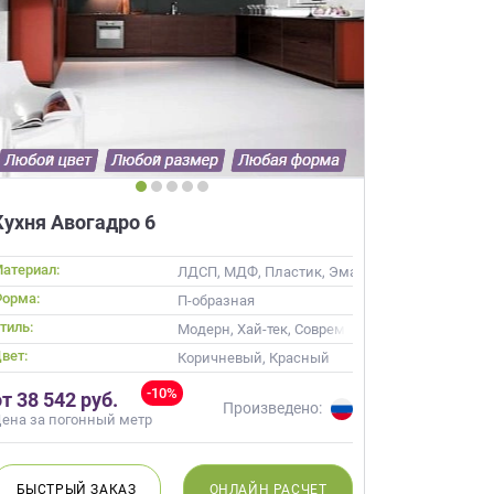
×
робки?
Кухня Авогадро 6
×
леко от
атериал:
сив
ЛДСП, МДФ, Пластик, Эмаль, Шпон
орма:
П-образная
тиль:
еоклассика
Модерн, Хай-тек, Современные
ещение, подготовит
вет:
 для строителей
Коричневый
Коричневый, Красный
вы не купите мебель.
-10%
от 38 542 руб.
Произведено:
50 000 т.р.
ена за погонный метр
уется?
БЫСТРЫЙ
ЗАКАЗ
ОНЛАЙН
РАСЧЕТ