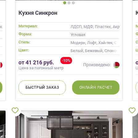
Кухня Синкрон
Материал:
М
екло, Массив
ЛДСП, МДФ, Пластик, Акрил, Alvic /
Форма:
Ф
Угловая
Стиль:
С
менные
Модерн, Лофт, Хай-тек, Современн
Цвет:
Ц
Белый, Бежевый, Слоновая кость, 
-10%
от 41 216 руб.
Произведено:
Цена за погонный метр
Ц
БЫСТРЫЙ
ЗАКАЗ
ОНЛАЙН
РАСЧЕТ