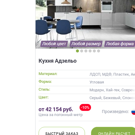
Кухня Адзельо
Материал:
ЛДСП, МДФ, Пластик, Акр
Форма:
Угловая
Стиль:
Модерн, Хай-тек, Совре
Цвет:
Серый, Бежевый, Слонов
-10%
от 42 154 руб.
Произведено:
Цена за погонный метр
БЫСТРЫЙ
ЗАКАЗ
ОНЛАЙН
РАСЧЕТ