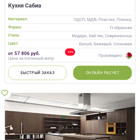
Кухня Сабиа
Материал:
ЛДСП, МДФ, Пластик, Пленка,
Alvic / УФ лак, Эмаль
Форма:
П-образная
Стиль:
Модерн, Хай-тек, Современные
Цвет:
Белый, Бежевый, Слоновая
кость, Кремовый, Коричневый
-10%
от 57 806 руб.
Произведено:
Цена за погонный метр
БЫСТРЫЙ
ЗАКАЗ
ОНЛАЙН
РАСЧЕТ