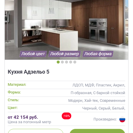
Кухня Адзельо 5
Материал:
ЛДСП, МДФ, Пластик, Акрил,
Пленка, Alvic / УФ лак, Эмаль,
Форма:
П-образная, С барной стойкой
Шпон, Глянцевые
Стиль:
Модерн, Хай-тек, Современные
Цвет:
Черный, Серый, Белый,
Бежевый, Слоновая кость,
-10%
от 42 154 руб.
Коричневый
Произведено:
Цена за погонный метр