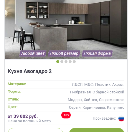
Кухня Авогадро 2
Материал:
ЛДСП, МДФ, Пластик, Акрил,
Пленка, Alvic / УФ лак, Эмаль,
Форма:
П-образная, С барной стойкой
Шпон
Стиль:
Модерн, Хай-тек, Современные
Цвет:
Серый, Коричневый, Капучино
-10%
от 39 802 руб.
Произведено:
Цена за погонный метр