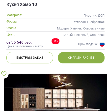
Кухня Хомо 10
Материал:
Пластик, ДСП
Форма:
Угловая, П-образная
Стиль:
Модерн, Хай-тек, Современные
Цвет:
Белый, Бежевый, Слоновая
кость, Кремовый, Коричневый,
-10%
от 35 546 руб.
Капучино
Произведено:
Цена за погонный метр
БЫСТРЫЙ
ЗАКАЗ
ОНЛАЙН
РАСЧЕТ