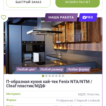
БЫСТРЫЙ
ЗАКАЗ
ОНЛАЙН
РАСЧЕТ
НАША РАБОТА
PRO
П-образная кухня хай-тек Fenix NTA/NTM /
Cleaf пластик/МДФ
Материал:
МДФ, Пластик,
Интегрированная ручка, Стекло
Форма:
П-образная, С барной стойкой