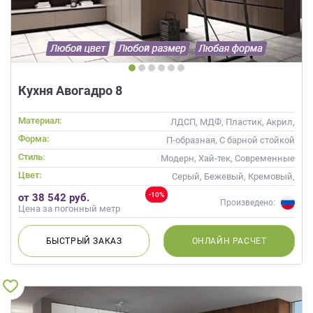
Кухня Авогадро 8
Материал:
ЛДСП, МДФ, Пластик, Акрил,
Пленка, Alvic / УФ лак, Эмаль,
Форма:
П-образная, С барной стойкой
Шпон
Стиль:
Модерн, Хай-тек, Современные
Цвет:
Серый, Бежевый, Кремовый,
Коричневый, Капучино
-10%
от 38 542 руб.
Произведено:
Цена за погонный метр
БЫСТРЫЙ
ЗАКАЗ
ОНЛАЙН
РАСЧЕТ