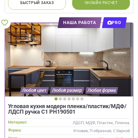
БЫСТРЫЙ
ЗАКАЗ
ОНЛАЙН
РАСЧЕТ
НАША РАБОТА
PRO
Угловая кухня модерн пленка/пластик/МДФ/
ЛДСП ручка С1 РН190501
Материал:
ЛДСП, МДФ, Пластик, Пленка,
Акрил, Alvic / УФ лак,
Форма:
Угловая, П-образная, С барной
Интегрированная ручка
стойкой