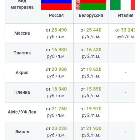
Вид
материала
Россия
Белоруссия
Италия
28 490
25 440
33 240
от
от
от
Массив
руб./п.м.
руб./п.м.
руб./п.м.
16 930
16 430
от
от
Пластик
-
руб./п.м.
руб./п.м.
20 980
19 620
от
от
Акрил
-
руб./п.м.
руб./п.м.
18 340
15 850
от
от
Пленка
-
руб./п.м.
руб./п.м.
21 760
19 970
от
от
Alvic / УФ Лак
-
руб./п.м.
руб./п.м.
23 220
21 930
от
от
Эмаль
-
руб./п.м.
руб./п.м.