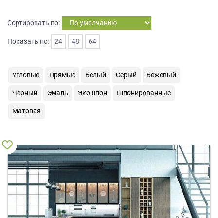
на
обработку
Сортировать по:
персональных
данных
,
Показать по:
24
48
64
а
также
Согласие
Угловые
Прямые
Белый
Серый
Бежевый
на
обработку
Черный
Эмаль
Экошпон
Шпонированные
персональных
данных
Матовая
метрическими
программами
в
порядке
и
на
условиях
Политики
обработки
персональных