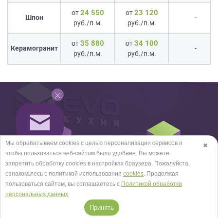
24 550
23 120
от
от
Шпон
-
руб./п.м.
руб./п.м.
35 880
34 100
от
от
Керамогранит
-
руб./п.м.
руб./п.м.
Мы обрабатываем cookies с целью персонализации сервисов и
✖
чтобы пользоваться веб-сайтом было удобнее. Вы можете
запретить обработку сookies в настройках браузера. Пожалуйста,
Предварительный расчёт
Замер
ознакомьтесь с политикой использования
cookies
. Продолжая
пользоваться сайтом, вы соглашаетесь с
Политикой обработки
персональных данных
.
Принять