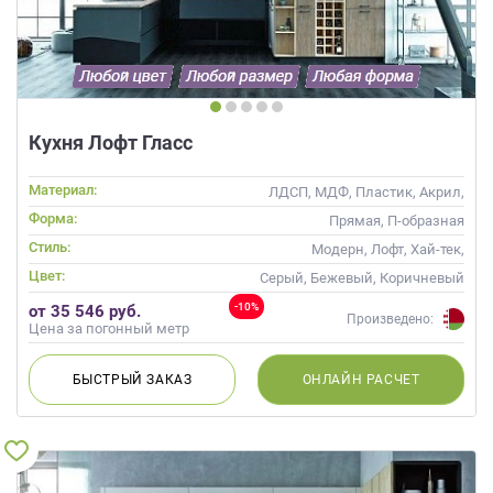
данных.
Кухня Лофт Гласс
Материал:
ЛДСП, МДФ, Пластик, Акрил,
Alvic / УФ лак, Стекло
Форма:
Прямая, П-образная
Стиль:
Модерн, Лофт, Хай-тек,
Современные
Цвет:
Серый, Бежевый, Коричневый
-10%
от 35 546 руб.
Произведено:
Цена за погонный метр
БЫСТРЫЙ
ЗАКАЗ
ОНЛАЙН
РАСЧЕТ