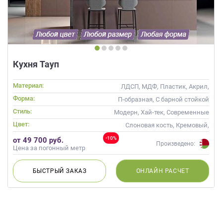
Кухня Тауп
Материал:
ЛДСП, МДФ, Пластик, Акрил,
Стекло, Шпон
Форма:
П-образная, С барной стойкой
Стиль:
Модерн, Хай-тек, Современные
Цвет:
Слоновая кость, Кремовый,
Коричневый, Капучино,
-10%
от 49 700 руб.
Красный, Розовый
Произведено:
Цена за погонный метр
БЫСТРЫЙ
ЗАКАЗ
ОНЛАЙН
РАСЧЕТ