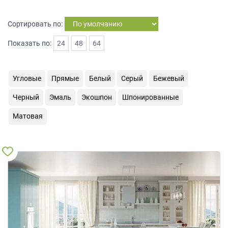
на
обработку
Сортировать по:
персональных
данных
,
Показать по:
24
48
64
а
также
Согласие
Угловые
Прямые
Белый
Серый
Бежевый
на
обработку
Черный
Эмаль
Экошпон
Шпонированные
персональных
данных
Матовая
метрическими
программами
в
порядке
и
на
условиях
Политики
обработки
персональных