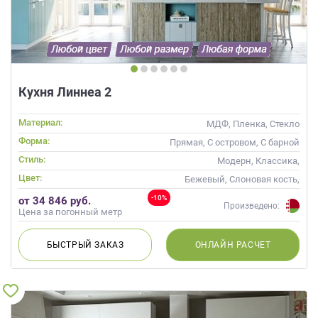
данных.
Кухня Линнеа 2
Материал:
МДФ, Пленка, Стекло
Форма:
Прямая, С островом, С барной
стойкой
Стиль:
Модерн, Классика,
Скандинавский, Неоклассика
Цвет:
Бежевый, Слоновая кость,
Кремовый, Коричневый,
-10%
от 34 846 руб.
Капучино, Бирюзовый, Голубой
Произведено:
Цена за погонный метр
БЫСТРЫЙ
ЗАКАЗ
ОНЛАЙН
РАСЧЕТ