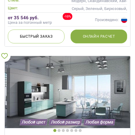
Стиль:
Модерн, Скандинавский, Хай-
тек, Современные
Цвет:
Серый, Зеленый, Бирюзовый,
Оливковый, Салатовый,
-10%
от 35 546 руб.
Мятный
Произведено:
Цена за погонный метр
БЫСТРЫЙ
ЗАКАЗ
ОНЛАЙН
РАСЧЕТ