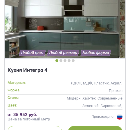
Кухня Интегро 4
Материал:
ЛДСП, МДФ, Пластик, Акрил,
Alvic / УФ лак, Глянцевые
Форма:
Прямая
Стиль:
Модерн, Хай-тек, Современные
Цвет:
Зеленый, Бирюзовый,
Оливковый, Салатовый,
от 35 952 руб.
Мятный
Произведено:
Цена за погонный метр