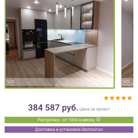
на
обработку
персональных
данных
,
а
также
Согласие
на
обработку
персональных
данных
метрическими
программами
в
порядке
и
384 587
руб.
на
Цена за проект
условиях
Рассрочка - от 1000 в месяц
Политики
обработки
Доставка и установка бесплатно
персональных