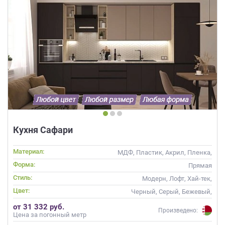
Кухня Сафари
Материал:
МДФ, Пластик, Акрил, Пленка,
Alvic / УФ лак, Матовые, Эмаль
Форма:
Прямая
Стиль:
Модерн, Лофт, Хай-тек,
Современные
Цвет:
Черный, Серый, Бежевый,
Слоновая кость, Кремовый,
от 31 332 руб.
Коричневый, Капучино
Произведено:
Цена за погонный метр