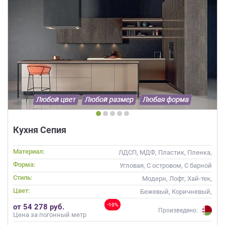
Кухня Сепия
Материал:
ЛДСП, МДФ, Пластик, Пленка,
Alvic / УФ лак, Стекло
Форма:
Угловая, С островом, С барной
стойкой
Стиль:
Модерн, Лофт, Хай-тек,
Современные
Цвет:
Бежевый, Коричневый,
Капучино
-10%
от 54 278 руб.
Произведено:
Цена за погонный метр