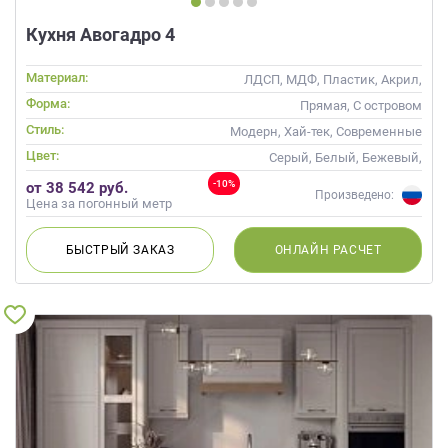
Кухня Авогадро 4
Материал:
ЛДСП, МДФ, Пластик, Акрил,
Alvic / УФ лак, Эмаль, Шпон
Форма:
Прямая, С островом
Стиль:
Модерн, Хай-тек, Современные
Цвет:
Серый, Белый, Бежевый,
Слоновая кость, Кремовый,
-10%
от 38 542 руб.
Коричневый, Капучино
Произведено:
Цена за погонный метр
БЫСТРЫЙ
ЗАКАЗ
ОНЛАЙН
РАСЧЕТ