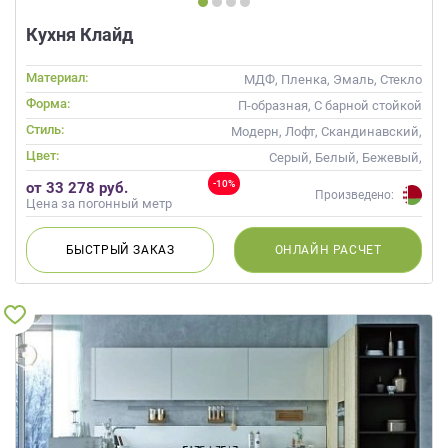
Кухня Клайд
Материал:
МДФ, Пленка, Эмаль, Стекло
Форма:
П-образная, С барной стойкой
Стиль:
Модерн, Лофт, Скандинавский,
Неоклассика, Современные
Цвет:
Серый, Белый, Бежевый,
Слоновая кость, Кремовый,
-10%
от 33 278 руб.
Коричневый, Капучино
Произведено:
Цена за погонный метр
БЫСТРЫЙ
ЗАКАЗ
ОНЛАЙН
РАСЧЕТ