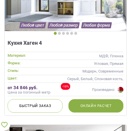
данных.
Кухня Хаген 4
Материал:
МДФ, Пленка
Форма:
Угловая, Прямая
Стиль:
Модерн, Современные
Цвет:
Серый, Белый, Слоновая кость,
Кремовый, Коричневый,
-10%
от 34 846 руб.
Капучино
Произведено:
Цена за погонный метр
БЫСТРЫЙ
ЗАКАЗ
ОНЛАЙН
РАСЧЕТ