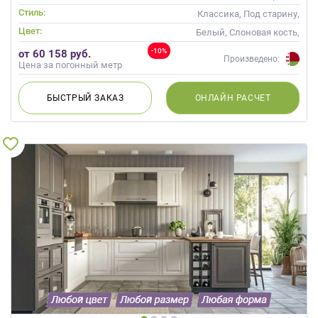
Стиль:
Классика, Под старину,
Прованс, Скандинавский,
Цвет:
Белый, Слоновая кость,
Неоклассика
Кремовый, Коричневый,
-10%
от 60 158 руб.
Капучино
Произведено:
Цена за погонный метр
БЫСТРЫЙ
ЗАКАЗ
ОНЛАЙН
РАСЧЕТ