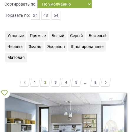
Сортировать по:
на
обработку
Показать по:
24
48
64
персональных
данных
,
а
также
Угловые
Прямые
Белый
Серый
Бежевый
Согласие
Черный
Эмаль
Экошпон
Шпонированные
на
обработку
Матовая
персональных
данных
метрическими
программами
<
1
2
3
4
5
...
>
8
в
порядке
и
на
условиях
Политики
обработки
персональных