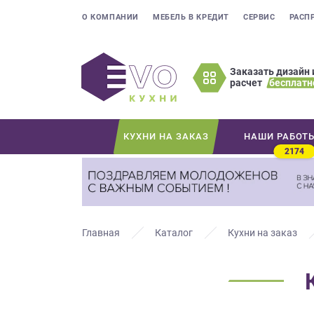
О КОМПАНИИ
МЕБЕЛЬ В КРЕДИТ
СЕРВИС
РАСП
Заказать дизайн 
расчет
бесплатн
Оставьте
ваши
контактные
КУХНИ НА ЗАКАЗ
НАШИ РАБОТ
данные
2174
Мы
свяжемся
с
вами
в
Главная
Каталог
Кухни на заказ
ближайшее
время
и
ответим
на