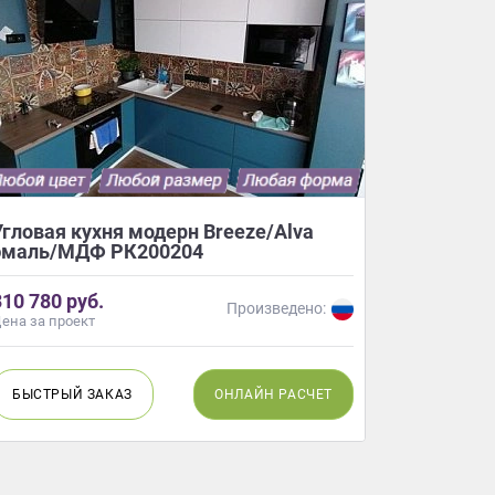
Угловая кухня модерн Breeze/Alva
Прямая к
эмаль/МДФ РК200204
эмаль/М
310 780 руб.
341 230 
Произведено:
ена за проект
Цена за про
БЫСТРЫЙ
ЗАКАЗ
ОНЛАЙН
РАСЧЕТ
БЫСТР