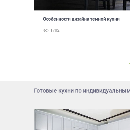
Приш
териалов
Особенности дизайна темной кухни
1782
Выездно
с образ
Нажим
Готовые кухни по индивидуальны