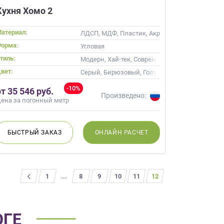
Кухня Хомо 2
атериал:
ЛДСП, МДФ, Пластик, Акрил, Alvic / УФ лак, С
орма:
кой
Угловая
тиль:
ика
Модерн, Хай-тек, Современные
вет:
Серый, Бирюзовый, Голубой
-10%
от 35 546 руб.
Произведено:
ена за погонный метр
БЫСТРЫЙ
ЗАКАЗ
ОНЛАЙН
РАСЧЕТ
<
1
...
8
9
10
11
12
ОГЕ