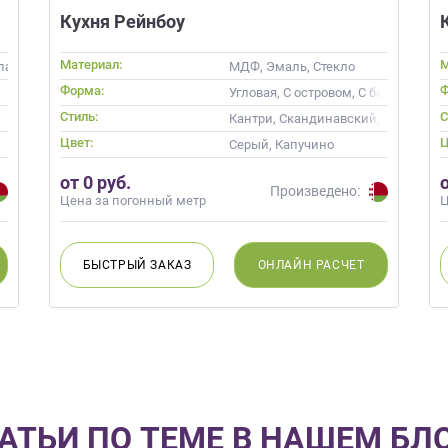
Кухня Рейнбоу
Материал:
М
 патиной
МДФ, Эмаль, Стекло
Форма:
Ф
Угловая, С островом, С барной стой
Стиль:
С
 Прованс
Кантри, Скандинавский, Неокласс
Цвет:
Ц
 кость, Кремовый
Серый, Капучино
от 0 руб.
Произведено:
Цена за погонный метр
Ц
БЫСТРЫЙ
ЗАКАЗ
ОНЛАЙН
РАСЧЕТ
АТЬИ ПО ТЕМЕ В НАШЕМ БЛ