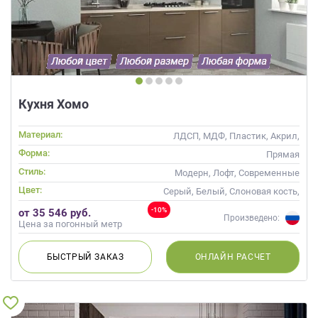
данных.
Кухня Хомо
Материал:
ЛДСП, МДФ, Пластик, Акрил,
Alvic / УФ лак, Глянцевые
Форма:
Прямая
Стиль:
Модерн, Лофт, Современные
Цвет:
Серый, Белый, Слоновая кость,
Кремовый
-10%
от 35 546 руб.
Произведено:
Цена за погонный метр
БЫСТРЫЙ
ЗАКАЗ
ОНЛАЙН
РАСЧЕТ