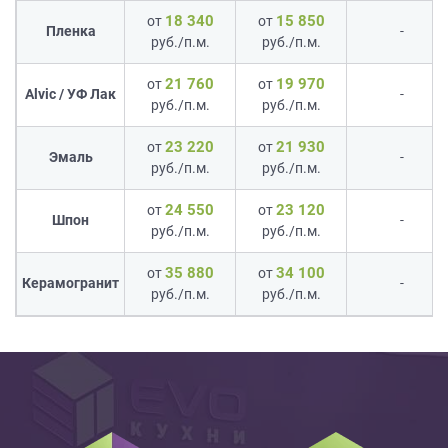
18 340
15 850
от
от
Пленка
-
руб./п.м.
руб./п.м.
21 760
19 970
от
от
Alvic / УФ Лак
-
руб./п.м.
руб./п.м.
23 220
21 930
от
от
Эмаль
-
руб./п.м.
руб./п.м.
24 550
23 120
от
от
Шпон
-
руб./п.м.
руб./п.м.
35 880
34 100
от
от
Керамогранит
-
руб./п.м.
руб./п.м.