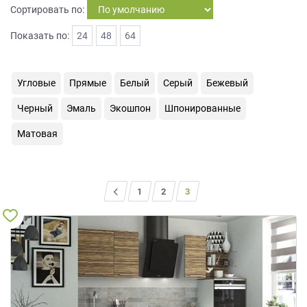
Сортировать по:
на
обработку
Показать по:
24
48
64
персональных
данных
,
а
также
Угловые
Прямые
Белый
Серый
Бежевый
Согласие
Черный
Эмаль
Экошпон
Шпонированные
на
обработку
Матовая
персональных
данных
метрическими
программами
<
1
2
3
в
порядке
и
на
условиях
Политики
обработки
персональных