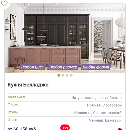
Кухня Белладжо
Материал:
Натуральное дерево, Стекло,
Массив
Форма:
Прямая, С островом
Стиль:
Классика, Скандинавский,
Неоклассика, Современные
Цвет:
Черный, Бежевый,
Коричневый, Капучино
-10%
от 60 158 руб.