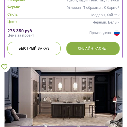
ЛДСП, МДФ, Пластик, Пленка,
Акрил, Alvic / УФ лак,
Форма:
Угловая, П-образная, С барной
Интегрированная ручка
стойкой
Стиль:
Модерн, Хай-тек
Цвет:
Черный, Белый
278 350 руб.
Произведено:
Цена за проект
БЫСТРЫЙ
ЗАКАЗ
ОНЛАЙН
РАСЧЕТ