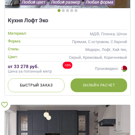
Кухня Лофт Эко
Материал:
МДФ, Пленка, Шпон
Форма:
Прямая, С островом, С барной
стойкой
Стиль:
Модерн, Лофт, Хай-тек,
Современные
Цвет:
Серый, Кремовый, Коричневый
-10%
от 33 278 руб.
Произведено:
Цена за погонный метр
БЫСТРЫЙ
ЗАКАЗ
ОНЛАЙН
РАСЧЕТ