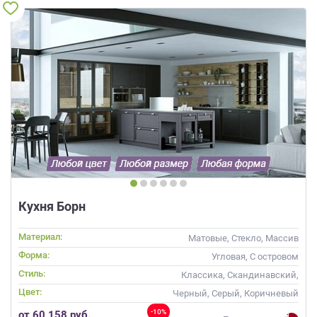
Кухня Борн
Материал:
Матовые, Стекло, Массив
Форма:
Угловая, С островом
Стиль:
Классика, Скандинавский,
Хай-тек, Неоклассика
Цвет:
Черный, Серый, Коричневый
-10%
от 60 158 руб.