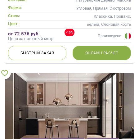
Натуральное дерево, Массив
Форма:
Угловая, Прямая, С островом
Стиль:
Классика, Прованс,
Скандинавский, Неоклассика
Цвет:
Белый, Слоновая кость
-10%
от 72 576 руб.
Произведено:
Цена за погонный метр
БЫСТРЫЙ
ЗАКАЗ
ОНЛАЙН
РАСЧЕТ