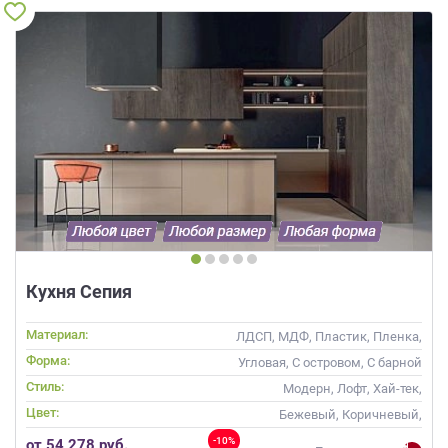
Кухня Сепия
Материал:
ЛДСП, МДФ, Пластик, Пленка,
Alvic / УФ лак, Стекло
Форма:
Угловая, С островом, С барной
стойкой
Стиль:
Модерн, Лофт, Хай-тек,
Современные
Цвет:
Бежевый, Коричневый,
Капучино
-10%
от 54 278 руб.