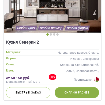
данных.
Кухня Северин 2
Материал:
Натуральное дерево, Стекло,
Массив
Форма:
Угловая, С островом
Стиль:
Классика, Скандинавский,
Неоклассика
Цвет:
Белый, Слоновая кость,
Коричневый
-10%
от 60 158 руб.
Произведено:
Цена за погонный метр
БЫСТРЫЙ
ЗАКАЗ
ОНЛАЙН
РАСЧЕТ