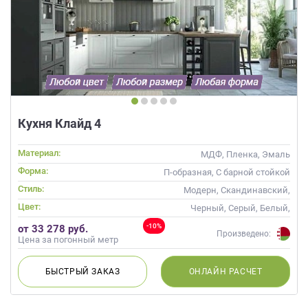
Кухня Клайд 4
Материал:
МДФ, Пленка, Эмаль
Форма:
П-образная, С барной стойкой
Стиль:
Модерн, Скандинавский,
Неоклассика, Современные
Цвет:
Черный, Серый, Белый,
Слоновая кость, Кремовый
-10%
от 33 278 руб.
Произведено:
Цена за погонный метр
БЫСТРЫЙ
ЗАКАЗ
ОНЛАЙН
РАСЧЕТ