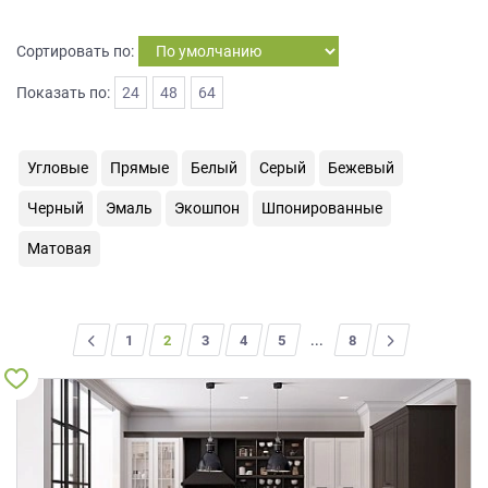
на
обработку
Сортировать по:
персональных
данных
,
Показать по:
24
48
64
а
также
Согласие
Угловые
Прямые
Белый
Серый
Бежевый
на
обработку
Черный
Эмаль
Экошпон
Шпонированные
персональных
данных
Матовая
метрическими
программами
в
порядке
<
1
2
3
4
5
...
>
8
и
на
условиях
Политики
обработки
персональных