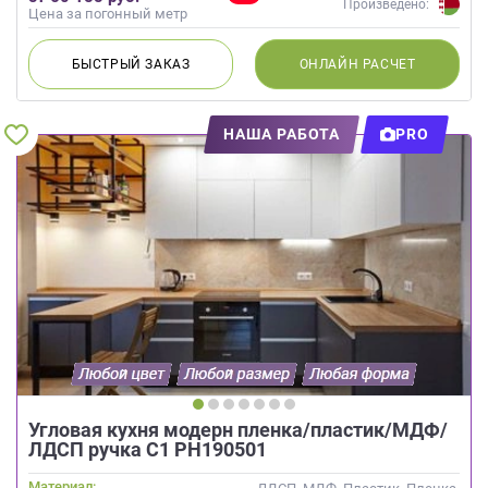
Произведено:
Цена за погонный метр
БЫСТРЫЙ
ЗАКАЗ
ОНЛАЙН
РАСЧЕТ
НАША РАБОТА
PRO
Угловая кухня модерн пленка/пластик/МДФ/
ЛДСП ручка С1 РН190501
Материал: