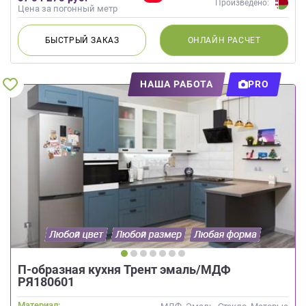
Произведено:
Цена за погонный метр
БЫСТРЫЙ
ЗАКАЗ
ОНЛАЙН
РАСЧЕТ
НАША РАБОТА
PRO
П-образная кухня Трент эмаль/МДФ
РЯ180601
Материал: