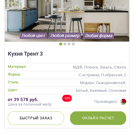
Кухня Трент 3
Материал:
МДФ, Пленка, Эмаль, Стекло
Форма:
С островом, П-образная, С
барной стойкой
Стиль:
Модерн, Скандинавский,
Неоклассика, Современные
Цвет:
Белый, Бежевый, Слоновая
кость, Кремовый, Синий,
-10%
от 39 578 руб.
Голубой
Произведено:
Цена за погонный метр
БЫСТРЫЙ
ЗАКАЗ
ОНЛАЙН
РАСЧЕТ