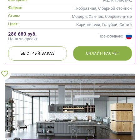
МДФ, Пластик,
Интегрированная ручка, Стекло
Форма:
П-образная, С барной стойкой
Стиль:
Модерн, Хай-тек, Современные
Цвет:
Коричневый, Голубой, Синий
286 680 руб.
Произведено:
Цена за проект
БЫСТРЫЙ
ЗАКАЗ
ОНЛАЙН
РАСЧЕТ