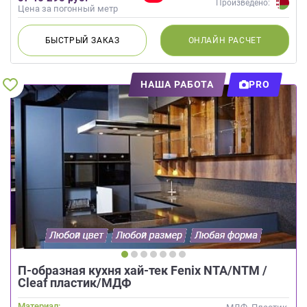
Произведено:
Цена за погонный метр
БЫСТРЫЙ
ЗАКАЗ
ОНЛАЙН
РАСЧЕТ
НАША РАБОТА
PRO
П-образная кухня хай-тек Fenix NTA/NTM /
Cleaf пластик/МДФ
Материал: