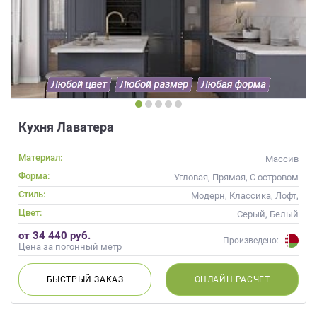
Кухня Лаватера
Материал:
Массив
Форма:
Угловая, Прямая, С островом
Стиль:
Модерн, Классика, Лофт,
Скандинавский, Неоклассика,
Цвет:
Серый, Белый
Современные
от 34 440 руб.
Произведено:
Цена за погонный метр
БЫСТРЫЙ
ЗАКАЗ
ОНЛАЙН
РАСЧЕТ