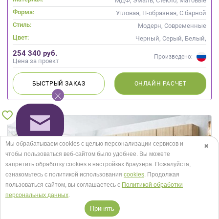
МДФ, Эмаль, Стекло, Матовые
Форма:
Угловая, П-образная, С барной
стойкой
Стиль:
Модерн, Современные
Цвет:
Черный, Серый, Белый,
Голубой, Слоновая кость
254 340 руб.
Произведено:
Цена за проект
БЫСТРЫЙ
ЗАКАЗ
ОНЛАЙН
РАСЧЕТ
Мы обрабатываем cookies с целью персонализации сервисов и
✖
чтобы пользоваться веб-сайтом было удобнее. Вы можете
запретить обработку сookies в настройках браузера. Пожалуйста,
ознакомьтесь с политикой использования
cookies
. Продолжая
пользоваться сайтом, вы соглашаетесь с
Политикой обработки
персональных данных
.
Принять