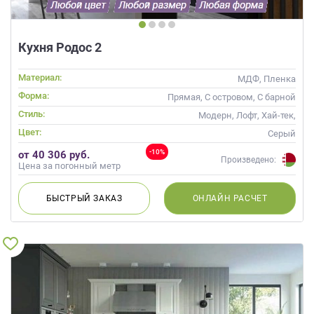
Кухня Родос 2
Материал:
МДФ, Пленка
Форма:
Прямая, С островом, С барной
стойкой
Стиль:
Модерн, Лофт, Хай-тек,
Современные
Цвет:
Серый
-10%
от 40 306 руб.
Произведено:
Цена за погонный метр
БЫСТРЫЙ
ЗАКАЗ
ОНЛАЙН
РАСЧЕТ