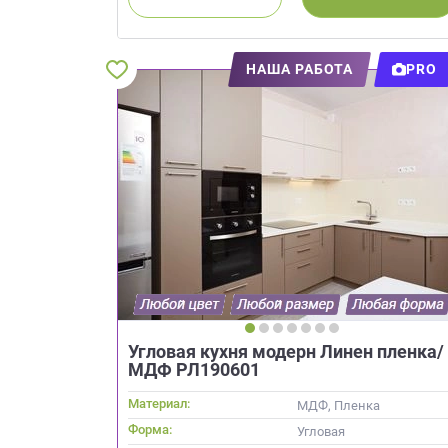
Приш
НАША РАБОТА
PRO
Выездно
с образ
Нажим
Угловая кухня модерн Линен пленка/
МДФ РЛ190601
Материал:
МДФ, Пленка
Форма:
Угловая