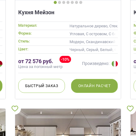
Кухня Мейзон
Материал:
М
Натуральное дерево, Стекло, Масс
Форма:
Ф
овом
Угловая, С островом, С барной стой
Стиль:
С
Модерн, Скандинавский, Неокласс
Цвет:
Ц
евый, Белый верх темный низ
Черный, Серый, Белый, Слоновая к
-10%
от 72 576 руб.
Произведено:
Цена за погонный метр
Ц
БЫСТРЫЙ
ЗАКАЗ
ОНЛАЙН
РАСЧЕТ