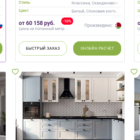
Стиль:
С
Классика, Скандинавский, Неокла
Цвет:
Ц
но, Коричневый, Кремовый, Слоновая кость
Белый, Слоновая кость, Коричнев
-10%
от 60 158 руб.
Произведено:
Цена за погонный метр
Ц
БЫСТРЫЙ
ЗАКАЗ
ОНЛАЙН
РАСЧЕТ