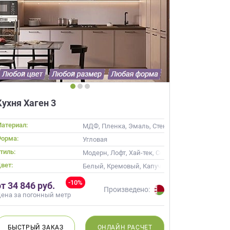
×
робки?
Кухня Хаген 3
×
леко от
атериал:
МДФ, Пленка, Эмаль, Стекло
орма:
Угловая
тиль:
ссика
Модерн, Лофт, Хай-тек, Современные
ещение, подготовит
вет:
 для строителей
ость
Белый, Кремовый, Капучино, Розовый
вы не купите мебель.
-10%
от 34 846 руб.
Произведено:
ена за погонный метр
50 000 т.р.
уется?
БЫСТРЫЙ
ЗАКАЗ
ОНЛАЙН
РАСЧЕТ