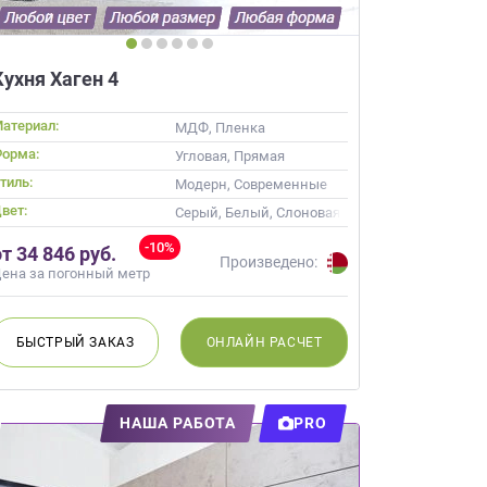
Кухня Хаген 4
атериал:
МДФ, Пленка
орма:
Угловая, Прямая
тиль:
ссика
Модерн, Современные
вет:
Серый, Белый, Слоновая кость, Кремовый, Ко
-10%
от 34 846 руб.
Произведено:
ена за погонный метр
БЫСТРЫЙ
ЗАКАЗ
ОНЛАЙН
РАСЧЕТ
НАША РАБОТА
PRO