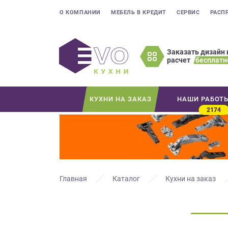
О КОМПАНИИ
МЕБЕЛЬ В КРЕДИТ
СЕРВИС
РАСП
Заказать дизайн 
расчет
бесплатн
Оставьте
ваши
контактные
КУХНИ НА ЗАКАЗ
НАШИ РАБОТ
данные
2174
Мы
свяжемся
с
вами
в
ближайшее
Главная
Каталог
Кухни на заказ
время
и
ответим
на