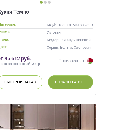
Кухня Темпо
атериал:
ив
МДФ, Пленка, Матовые, Эмаль
орма:
кой
Угловая
тиль:
ика, Современные
Модерн, Скандинавский, Хай-тек, Неокласси
вет:
ость, Кремовый
Серый, Белый, Слоновая кость, Белый верх т
от 45 612 руб.
Произведено:
ена за погонный метр
БЫСТРЫЙ
ЗАКАЗ
ОНЛАЙН
РАСЧЕТ