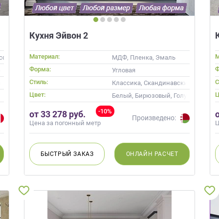
Кухня Эйвон 2
Материал:
М
ссив
МДФ, Пленка, Эмаль
Форма:
Ф
овом
Угловая
Стиль:
С
ндинавский, Неоклассика
Классика, Скандинавский, Неокла
Цвет:
Ц
Белый, Бирюзовый, Голубой
-10%
от 33 278 руб.
Произведено:
Цена за погонный метр
Ц
БЫСТРЫЙ
ЗАКАЗ
ОНЛАЙН
РАСЧЕТ