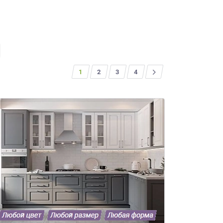
1
2
3
>
4