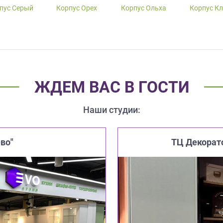
пус Серый
Корпус Орех
Корпус Ольха
Корпус К
ЖДЕМ ВАС В ГОСТИ
Наши студии:
во"
ТЦ Декорат