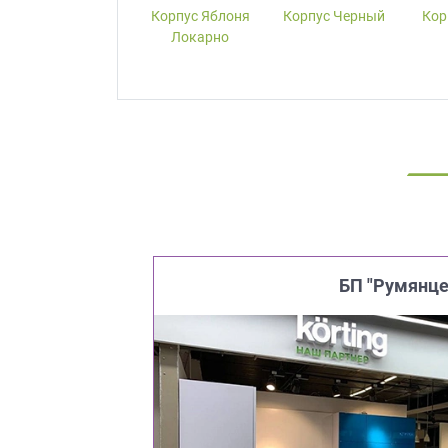
Корпус W1000-
Корпус Яблоня
Корпус Черный
Кор
ST19 Белый
Локарно
Премиум
БП "Румянце